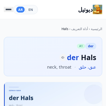
ديوتيل
AR
|
EN
الرئيسية
‹
أداة التعريف
‹
Hals
der
A1
der
Hals
عنق، حلق
·
neck, throat