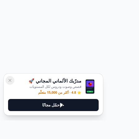
مدرّبك الألماني المجاني 🚀
قصص وصوت ودروس لكل المستويات
⭐ 4.8 · أكثر من 15,000 متعلّم
حمّل مجانًا