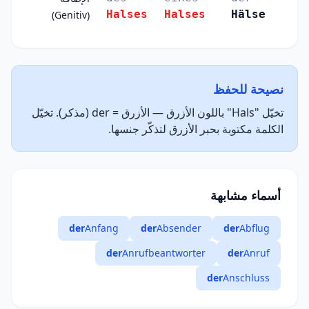
Halses
Halses
Hälse
(Genitiv)
نصيحة للحفظ
تخيّل "Hals" باللون الأزرق — الأزرق = der (مذكر). تخيّل
الكلمة مكتوبة بحبر الأزرق لتذكّر جنسها.
أسماء مشابهة
der
Anfang
der
Absender
der
Abflug
der
Anrufbeantworter
der
Anruf
der
Anschluss