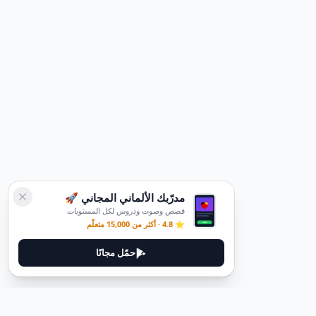
مدرّبك الألماني المجاني 🚀
قصص وصوت ودروس لكل المستويات
⭐ 4.8 · أكثر من 15,000 متعلّم
حمّل مجانًا