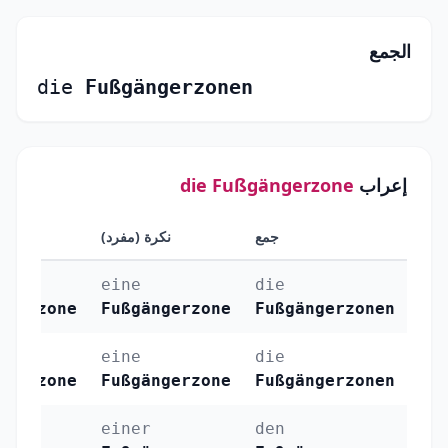
الجمع
die
Fußgängerzonen
إعراب
die Fußgängerzone
جمع
نكرة (مفرد)
معرفة
eine
die
ngerzone
Fußgängerzone
Fußgängerzonen
eine
die
ngerzone
Fußgängerzone
Fußgängerzonen
einer
den