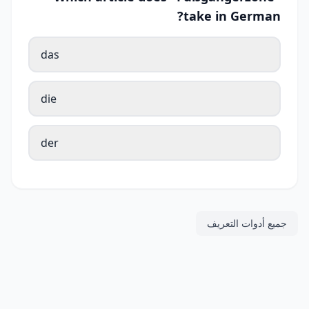
take in German?
das
die
der
جميع أدوات التعريف