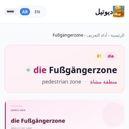
ديوتيل
AR
|
EN
الرئيسية
‹
أداة التعريف
‹
Fußgängerzone
die
B1
die
Fußgängerzone
منطقة مشاة
·
pedestrian zone