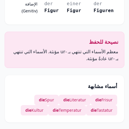
der
einer
der
الإضافة
Figur
Figur
Figuren
(Genitiv)
نصيحة للحفظ
معظم الأسماء التي تنتهي بـ -ur مؤنثة. الأسماء التي تنتهي
بـ -ur عادةً مؤنثة.
أسماء مشابهة
die
Spur
die
Literatur
die
Frisur
die
Kultur
die
Temperatur
die
Tastatur