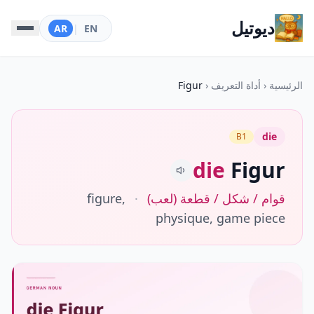
ديوتيل
AR
|
EN
الرئيسية
‹
أداة التعريف
‹
Figur
die
B1
die
Figur
قوام / شكل / قطعة (لعب)
·
figure,
physique, game piece