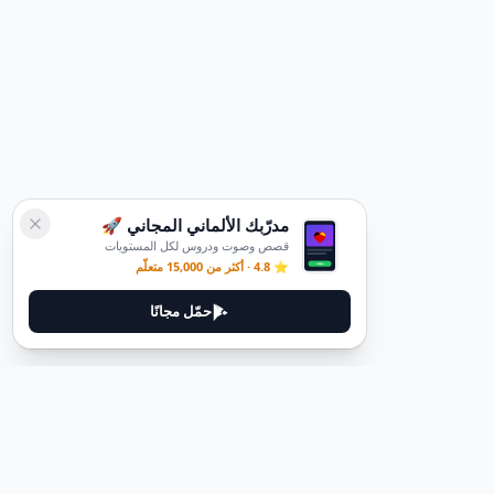
مدرّبك الألماني المجاني 🚀
قصص وصوت ودروس لكل المستويات
⭐ 4.8 · أكثر من 15,000 متعلّم
حمّل مجانًا