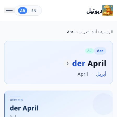
ديوتيل
AR
|
EN
الرئيسية
‹
أداة التعريف
‹
April
der
A2
der
April
أبريل
·
April