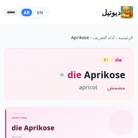
ديوتيل
AR
|
EN
الرئيسية
‹
أداة التعريف
‹
Aprikose
die
B1
die
Aprikose
مشمش
·
apricot