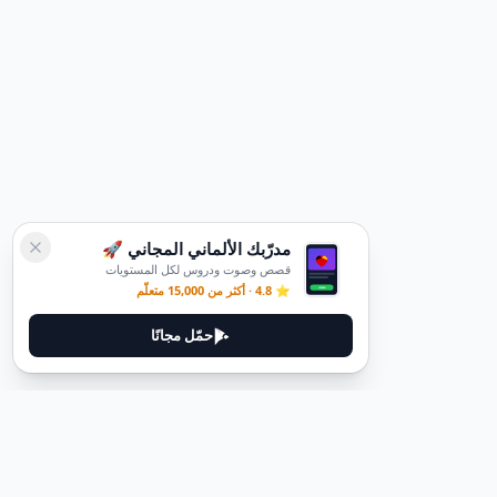
مدرّبك الألماني المجاني 🚀
قصص وصوت ودروس لكل المستويات
⭐ 4.8 · أكثر من 15,000 متعلّم
حمّل مجانًا