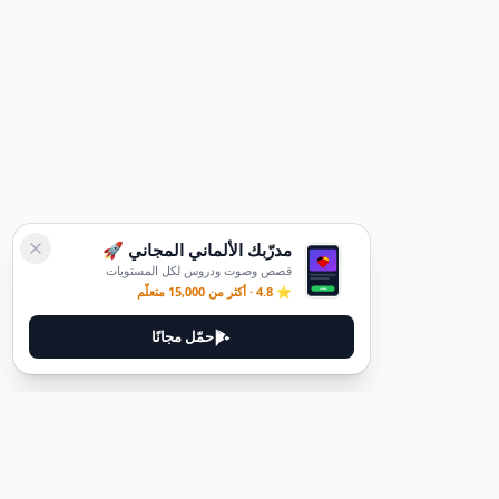
مدرّبك الألماني المجاني 🚀
قصص وصوت ودروس لكل المستويات
⭐ 4.8 · أكثر من 15,000 متعلّم
حمّل مجانًا