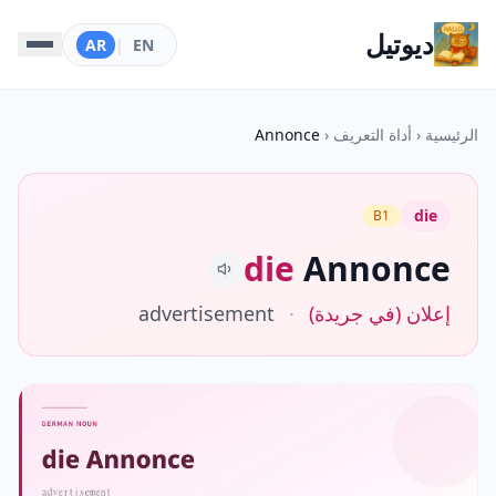
ديوتيل
AR
|
EN
الرئيسية
‹
أداة التعريف
‹
Annonce
die
B1
die
Annonce
إعلان (في جريدة)
·
advertisement