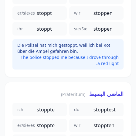
stoppt
stoppen
er/sie/es
wir
stoppt
stoppen
ihr
sie/Sie
Die Polizei hat mich gestoppt, weil ich bei Rot
über die Ampel gefahren bin.
The police stopped me because I drove through
a red light.
الماضي البسيط
(Präteritum)
stoppte
stopptest
ich
du
stoppte
stoppten
er/sie/es
wir