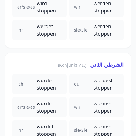
wird
werden
er/sie/es
wir
stoppen
stoppen
werdet
werden
ihr
sie/Sie
stoppen
stoppen
الشرطي الثاني
(Konjunktiv II)
würde
würdest
ich
du
stoppen
stoppen
würde
würden
er/sie/es
wir
stoppen
stoppen
würdet
würden
ihr
sie/Sie
stoppen
stoppen