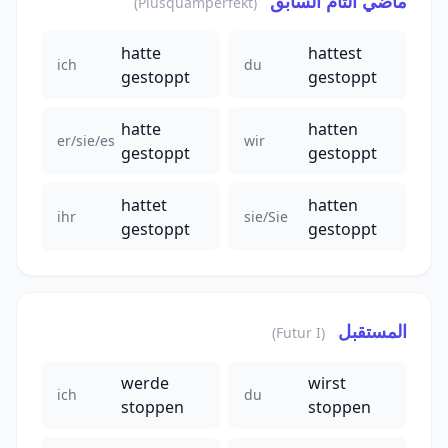
ماضي التام السابق
(Plusquamperfekt)
hatte
hattest
ich
du
gestoppt
gestoppt
hatte
hatten
er/sie/es
wir
gestoppt
gestoppt
hattet
hatten
ihr
sie/Sie
gestoppt
gestoppt
المستقبل
(Futur I)
werde
wirst
ich
du
stoppen
stoppen