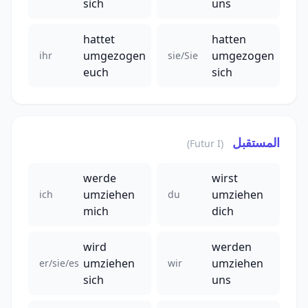
sich
uns
hattet
hatten
umgezogen
umgezogen
ihr
sie/Sie
euch
sich
المستقبل
(Futur I)
werde
wirst
umziehen
umziehen
ich
du
mich
dich
wird
werden
umziehen
umziehen
er/sie/es
wir
sich
uns