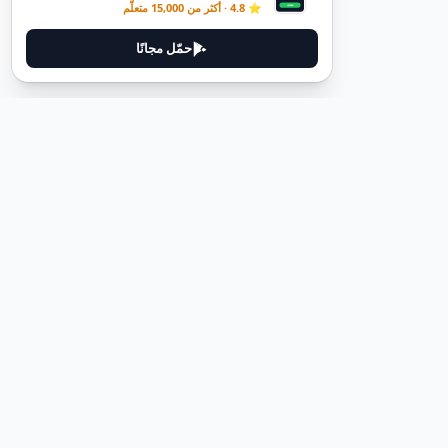
⭐ 4.8 · أكثر من 15,000 متعلّم
حمّل مجانًا
ديوتيل
ديوتيل هي منصة لتعلم اللغة الألمانية مصممة لمساعدتك على إتقان اللغة
من خلال قصص غامرة وأدلة عملية.