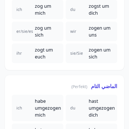
zog um
zogst um
ich
du
mich
dich
zog um
zogen um
er/sie/es
wir
sich
uns
zogt um
zogen um
ihr
sie/Sie
euch
sich
الماضي التام
(Perfekt)
habe
hast
umgezogen
umgezogen
ich
du
mich
dich