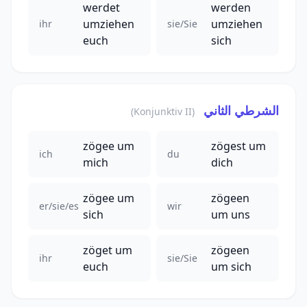
werdet
werden
umziehen
umziehen
ihr
sie/Sie
euch
sich
الشرطي الثاني
(Konjunktiv II)
zögee um
zögest um
ich
du
mich
dich
zögee um
zögeen
er/sie/es
wir
sich
um uns
zöget um
zögeen
ihr
sie/Sie
euch
um sich