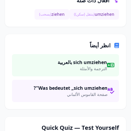
أفعال ذات صلة
ziehen
umziehen
(ينتقل (سكن))
(يسحب)
انظر أيضاً
sich umziehen بالعربية
الترجمة والأمثلة
Was bedeutet „sich umziehen"?
صفحة القاموس الألماني
Quick Quiz — Test Yourself