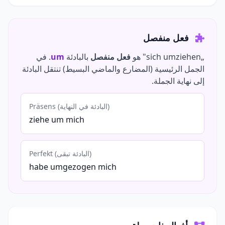
فعل منفصل
„sich umziehen" هو
فعل منفصل
بالبادئة
um
. في
الجمل الرئيسية (المضارع والماضي البسيط) تنتقل البادئة
إلى نهاية الجملة.
Präsens (البادئة في النهاية)
ziehe um mich
Perfekt (البادئة تبقى)
habe umgezogen mich