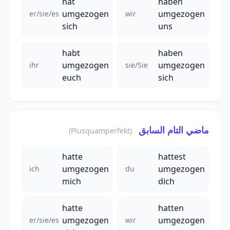
hat
haben
umgezogen
umgezogen
er/sie/es
wir
sich
uns
habt
haben
umgezogen
umgezogen
ihr
sie/Sie
euch
sich
ماضي التام السابق
(Plusquamperfekt)
hatte
hattest
umgezogen
umgezogen
ich
du
mich
dich
hatte
hatten
umgezogen
umgezogen
er/sie/es
wir