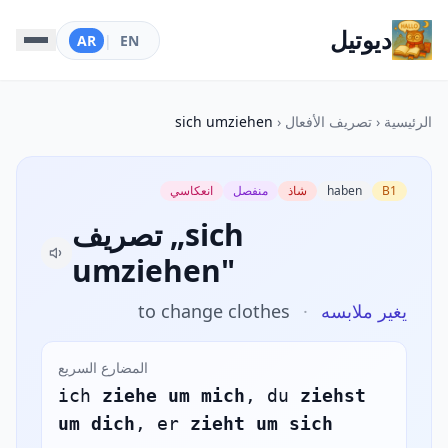
ديوتيل
AR
|
EN
الرئيسية
‹
تصريف الأفعال
‹
sich umziehen
B1
haben
شاذ
منفصل
انعكاسي
تصريف „sich
umziehen"
يغير ملابسه
·
to change clothes
المضارع السريع
ich
ziehe um mich
, du
ziehst
um dich
, er
zieht um sich