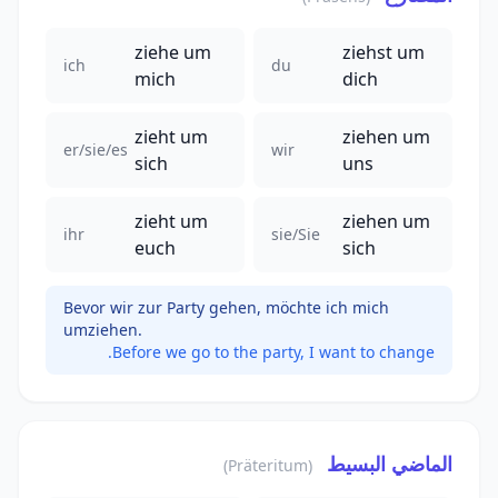
ziehe um
ziehst um
ich
du
mich
dich
zieht um
ziehen um
er/sie/es
wir
sich
uns
zieht um
ziehen um
ihr
sie/Sie
euch
sich
Bevor wir zur Party gehen, möchte ich mich
umziehen.
Before we go to the party, I want to change.
الماضي البسيط
(Präteritum)