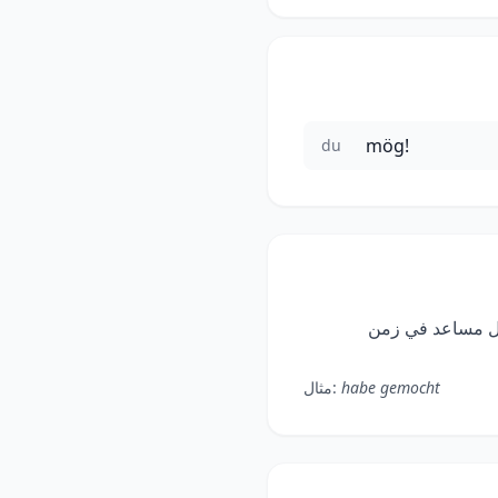
mög!
du
 معظم الأفعال الألمانية تستخدم „haben" كفعل مساعد في زمن
habe gemocht
مثال: