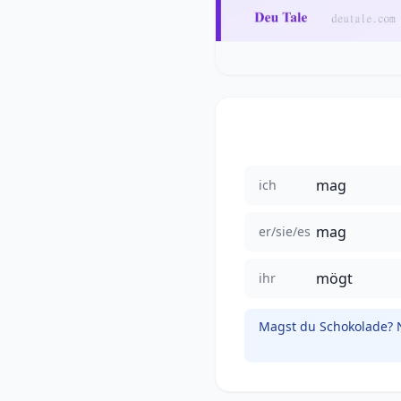
mag
ich
mag
er/sie/es
mögt
ihr
Magst du Schokolade? N