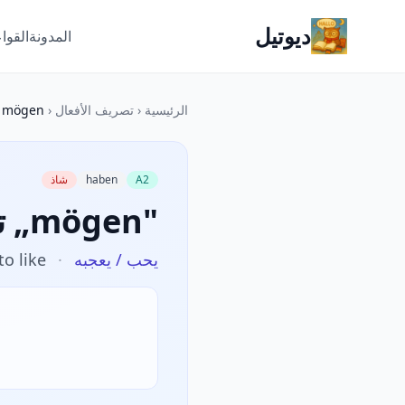
ديوتيل
المدونة
القوا
الرئيسية
‹
تصريف الأفعال
‹
mögen
A2
haben
شاذ
تصريف „mögen"
يحب / يعجبه
·
to like