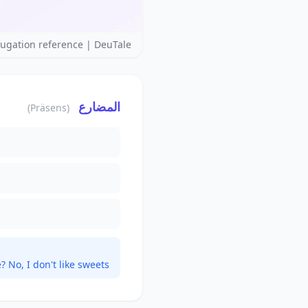
gation reference | DeuTale
المضارع
(Präsens)
? No, I don't like sweets.