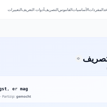
عد
المفردات
الأساسيات
القاموس
التصريف
أدوات التعريف
التعبيرات
gst
, er
mag
· Partizip:
gemocht