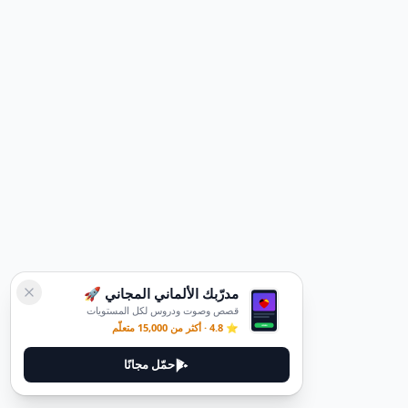
مدرّبك الألماني المجاني 🚀
قصص وصوت ودروس لكل المستويات
⭐ 4.8 · أكثر من 15,000 متعلّم
حمّل مجانًا