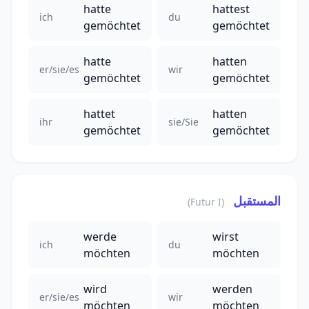
hatte
hattest
ich
du
gemöchtet
gemöchtet
hatte
hatten
er/sie/es
wir
gemöchtet
gemöchtet
hattet
hatten
ihr
sie/Sie
gemöchtet
gemöchtet
المستقبل
(Futur I)
werde
wirst
ich
du
möchten
möchten
wird
werden
er/sie/es
wir
möchten
möchten