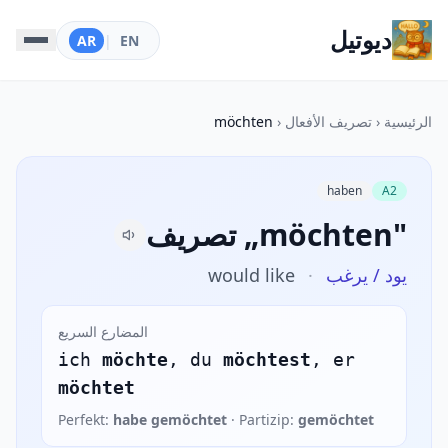
ديوتيل
AR
|
EN
الرئيسية
‹
تصريف الأفعال
‹
möchten
haben
A2
تصريف „möchten"
يود / يرغب
·
would like
المضارع السريع
ich
möchte
, du
möchtest
, er
möchtet
Perfekt:
habe gemöchtet
· Partizip:
gemöchtet