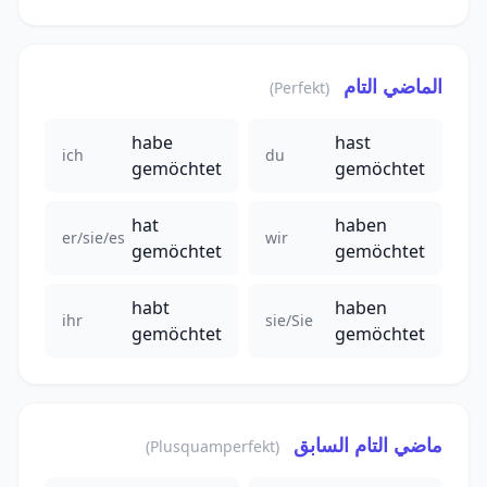
الماضي التام
(Perfekt)
habe
hast
ich
du
gemöchtet
gemöchtet
hat
haben
er/sie/es
wir
gemöchtet
gemöchtet
habt
haben
ihr
sie/Sie
gemöchtet
gemöchtet
ماضي التام السابق
(Plusquamperfekt)