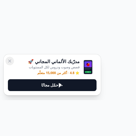
مدرّبك الألماني المجاني 🚀
قصص وصوت ودروس لكل المستويات
⭐ 4.8 · أكثر من 15,000 متعلّم
حمّل مجانًا