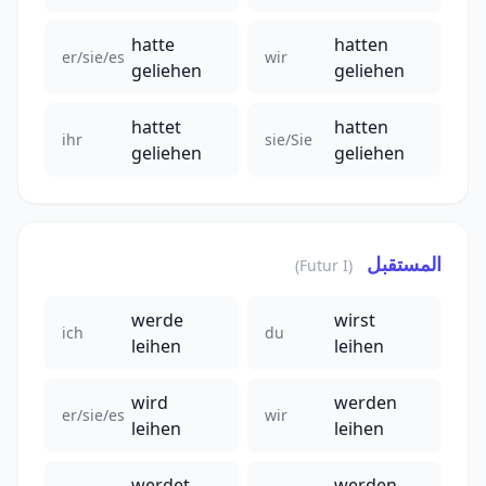
hatte
hatten
er/sie/es
wir
geliehen
geliehen
hattet
hatten
ihr
sie/Sie
geliehen
geliehen
المستقبل
(Futur I)
werde
wirst
ich
du
leihen
leihen
wird
werden
er/sie/es
wir
leihen
leihen
werdet
werden