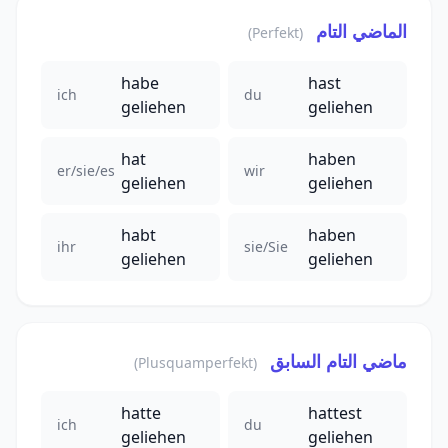
الماضي التام
(Perfekt)
habe
hast
ich
du
geliehen
geliehen
hat
haben
er/sie/es
wir
geliehen
geliehen
habt
haben
ihr
sie/Sie
geliehen
geliehen
ماضي التام السابق
(Plusquamperfekt)
hatte
hattest
ich
du
geliehen
geliehen