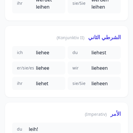
ihr
sie/Sie
leihen
leihen
الشرطي الثاني
(Konjunktiv II)
liehee
liehest
ich
du
liehee
lieheen
er/sie/es
wir
liehet
lieheen
ihr
sie/Sie
الأمر
(Imperativ)
leih!
du