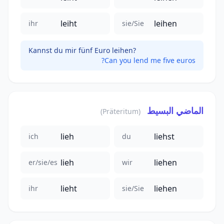
leiht
leihen
ihr
sie/Sie
Kannst du mir fünf Euro leihen?
Can you lend me five euros?
الماضي البسيط
(Präteritum)
lieh
liehst
ich
du
lieh
liehen
er/sie/es
wir
lieht
liehen
ihr
sie/Sie