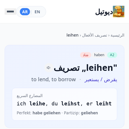
ديوتيل
AR
|
EN
الرئيسية
‹
تصريف الأفعال
‹
leihen
A2
haben
شاذ
تصريف „leihen"
يقرض / يستعير
·
to lend, to borrow
المضارع السريع
ich
leihe
, du
leihst
, er
leiht
Perfekt:
habe geliehen
· Partizip:
geliehen