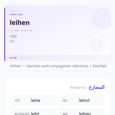
leihen — German verb conjugation reference | DeuTale
المضارع
(Präsens)
leihe
leihst
ich
du
leiht
leihen
er/sie/es
wir