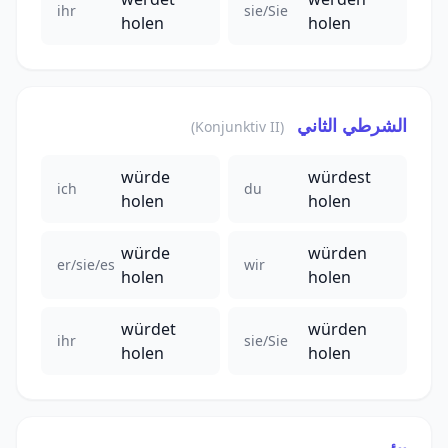
ihr
sie/Sie
holen
holen
الشرطي الثاني
(Konjunktiv II)
würde
würdest
ich
du
holen
holen
würde
würden
er/sie/es
wir
holen
holen
würdet
würden
ihr
sie/Sie
holen
holen