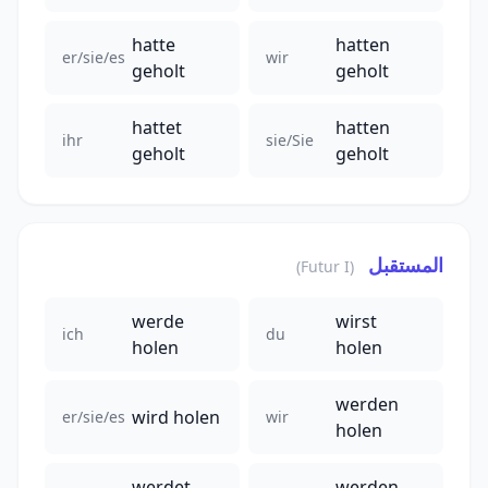
hatte
hatten
er/sie/es
wir
geholt
geholt
hattet
hatten
ihr
sie/Sie
geholt
geholt
المستقبل
(Futur I)
werde
wirst
ich
du
holen
holen
werden
wird holen
er/sie/es
wir
holen
werdet
werden