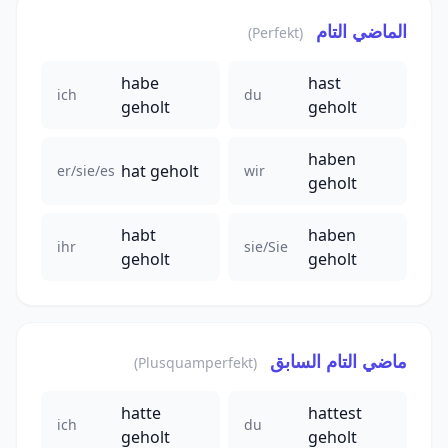
الماضي التام
(Perfekt)
habe
hast
ich
du
geholt
geholt
haben
hat geholt
er/sie/es
wir
geholt
habt
haben
ihr
sie/Sie
geholt
geholt
ماضي التام السابق
(Plusquamperfekt)
hatte
hattest
ich
du
geholt
geholt