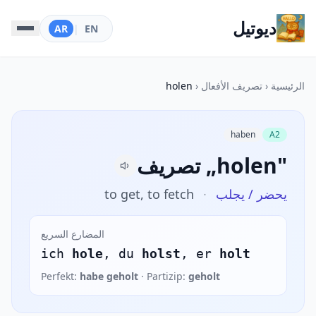
ديوتيل
AR
|
EN
الرئيسية
‹
تصريف الأفعال
‹
holen
haben
A2
تصريف „holen"
يحضر / يجلب
·
to get, to fetch
المضارع السريع
ich
hole
, du
holst
, er
holt
Perfekt:
habe geholt
· Partizip:
geholt