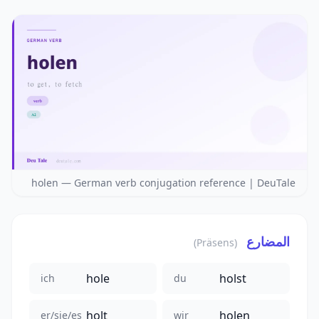
holen — German verb conjugation reference | DeuTale
المضارع
(Präsens)
hole
holst
ich
du
holt
holen
er/sie/es
wir