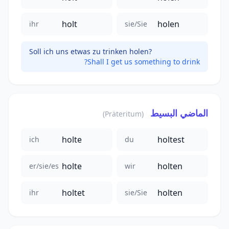
holt
holen
ihr
sie/Sie
Soll ich uns etwas zu trinken holen?
Shall I get us something to drink?
الماضي البسيط
(Präteritum)
holte
holtest
ich
du
holte
holten
er/sie/es
wir
holtet
holten
ihr
sie/Sie