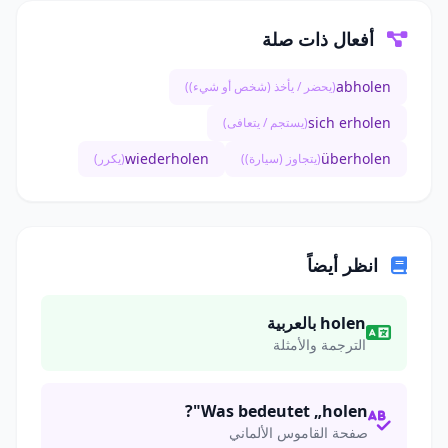
أفعال ذات صلة
abholen
(يحضر / يأخذ (شخص أو شيء))
sich erholen
(يستجم / يتعافى)
wiederholen
überholen
(يتجاوز (سيارة))
(يكرر)
انظر أيضاً
holen بالعربية
الترجمة والأمثلة
Was bedeutet „holen"?
صفحة القاموس الألماني