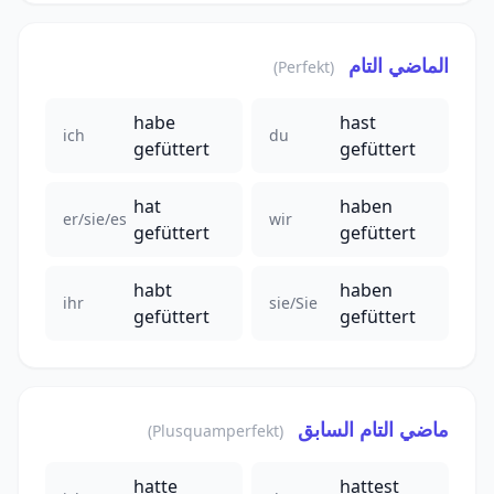
الماضي التام
(Perfekt)
habe
hast
ich
du
gefüttert
gefüttert
hat
haben
er/sie/es
wir
gefüttert
gefüttert
habt
haben
ihr
sie/Sie
gefüttert
gefüttert
ماضي التام السابق
(Plusquamperfekt)
hatte
hattest