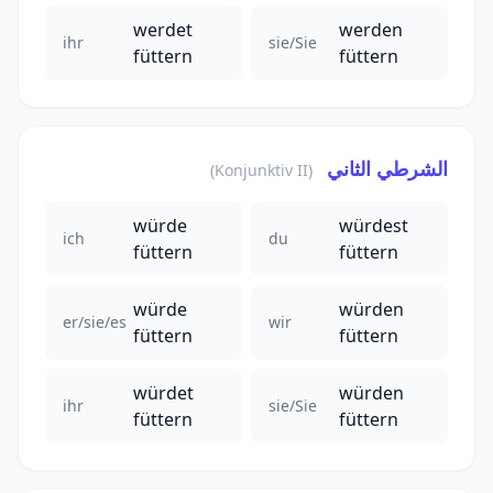
werdet
werden
ihr
sie/Sie
füttern
füttern
الشرطي الثاني
(Konjunktiv II)
würde
würdest
ich
du
füttern
füttern
würde
würden
er/sie/es
wir
füttern
füttern
würdet
würden
ihr
sie/Sie
füttern
füttern