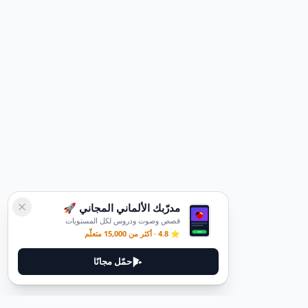
مدرّبك الألماني المجاني 🚀
قصص وصوت ودروس لكل المستويات
⭐ 4.8 · أكثر من 15,000 متعلّم
حمّل مجانًا