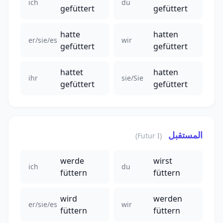
ich
du
gefüttert
gefüttert
hatte
hatten
er/sie/es
wir
gefüttert
gefüttert
hattet
hatten
ihr
sie/Sie
gefüttert
gefüttert
المستقبل
(Futur I)
werde
wirst
ich
du
füttern
füttern
wird
werden
er/sie/es
wir
füttern
füttern