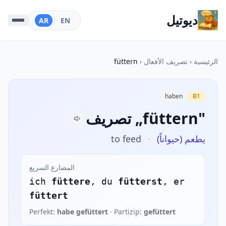
ديوتيل
AR
|
EN
الرئيسية
‹
تصريف الأفعال
‹
füttern
haben
B1
تصريف „füttern"
يطعم (حيواناً)
·
to feed
المضارع السريع
ich
füttere
, du
fütterst
, er
füttert
Perfekt:
habe gefüttert
· Partizip:
gefüttert