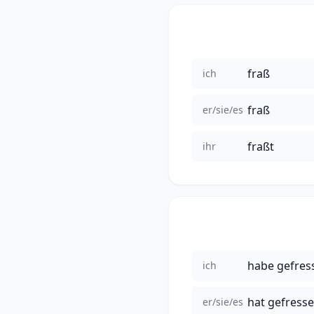
fraß
ich
fraß
er/sie/es
fraßt
ihr
habe gefres
ich
hat gefress
er/sie/es