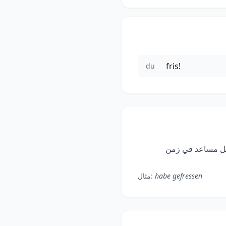
fris!
du
P. معظم الأفعال الألمانية تستخدم „haben" كفعل مساعد في زمن
habe gefressen
مثال: