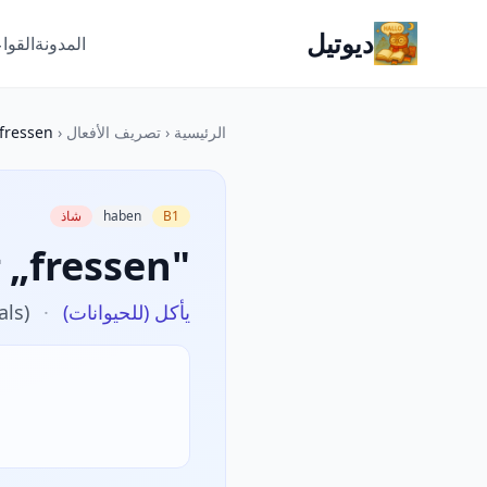
ديوتيل
المدونة
القوا
الرئيسية
‹
تصريف الأفعال
‹
fressen
B1
haben
شاذ
تصريف „fressen"
يأكل (للحيوانات)
·
als)