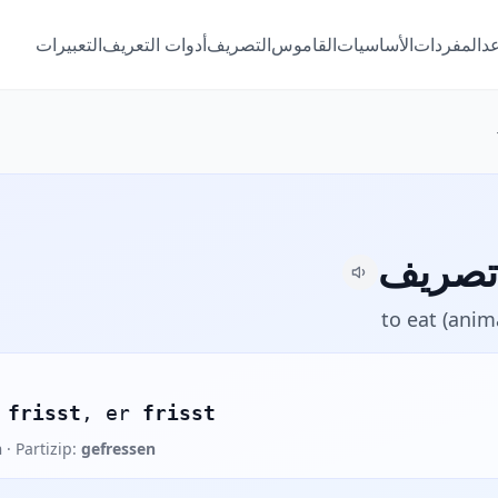
عد
المفردات
الأساسيات
القاموس
التصريف
أدوات التعريف
التعبيرات
to eat (anim
u
frisst
, er
frisst
n
· Partizip:
gefressen