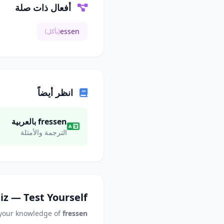
أفعال ذات صلة
essen
(يأكل)
انظر أيضاً
fressen بالعربية
الترجمة والأمثلة
iz — Test Yourself
 your knowledge of
fressen