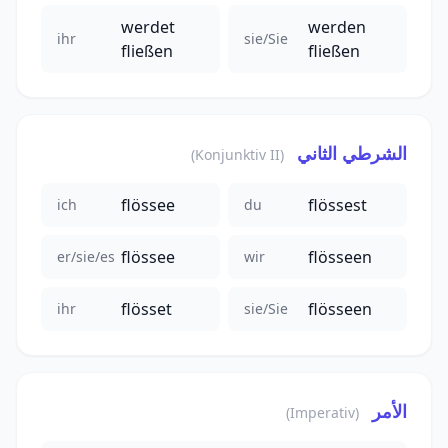
werdet
werden
ihr
sie/Sie
fließen
fließen
الشرطي الثاني
(Konjunktiv II)
flössee
flössest
ich
du
flössee
flösseen
er/sie/es
wir
flösset
flösseen
ihr
sie/Sie
الأمر
(Imperativ)