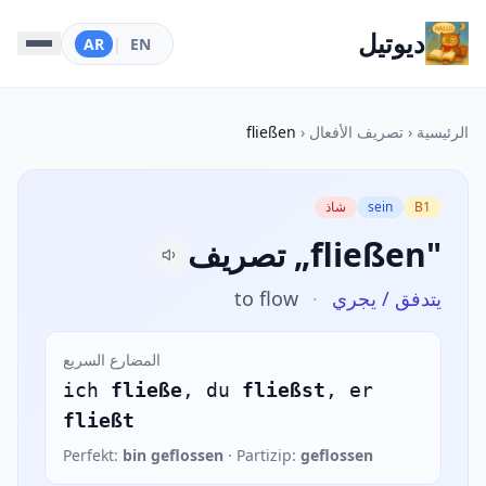
ديوتيل
AR
|
EN
الرئيسية
‹
تصريف الأفعال
‹
fließen
B1
sein
شاذ
تصريف „fließen"
يتدفق / يجري
·
to flow
المضارع السريع
ich
fließe
, du
fließst
, er
fließt
Perfekt:
bin geflossen
· Partizip:
geflossen