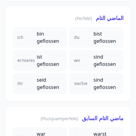
الماضي التام
(Perfekt)
bin
bist
ich
du
geflossen
geflossen
ist
sind
er/sie/es
wir
geflossen
geflossen
seid
sind
ihr
sie/Sie
geflossen
geflossen
ماضي التام السابق
(Plusquamperfekt)
war
warst