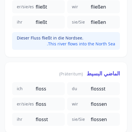
fließt
fließen
er/sie/es
wir
fließt
fließen
ihr
sie/Sie
Dieser Fluss fließt in die Nordsee.
This river flows into the North Sea.
الماضي البسيط
(Präteritum)
floss
flossst
ich
du
floss
flossen
er/sie/es
wir
flosst
flossen
ihr
sie/Sie