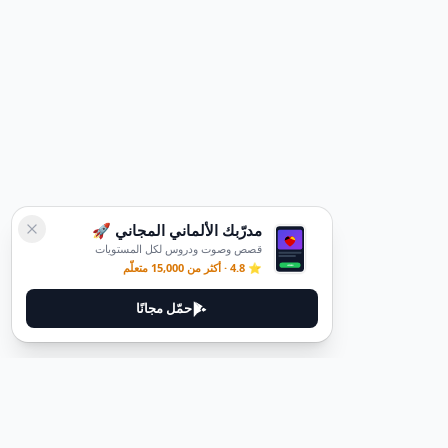
مدرّبك الألماني المجاني 🚀
قصص وصوت ودروس لكل المستويات
⭐ 4.8 · أكثر من 15,000 متعلّم
حمّل مجانًا