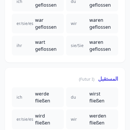
ich
du
geflossen
geflossen
war
waren
er/sie/es
wir
geflossen
geflossen
wart
waren
ihr
sie/Sie
geflossen
geflossen
المستقبل
(Futur I)
werde
wirst
ich
du
fließen
fließen
wird
werden
er/sie/es
wir
fließen
fließen