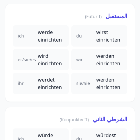
المستقبل
(Futur I)
werde
wirst
ich
du
einrichten
einrichten
wird
werden
er/sie/es
wir
einrichten
einrichten
werdet
werden
ihr
sie/Sie
einrichten
einrichten
الشرطي الثاني
(Konjunktiv II)
würde
würdest
ich
du