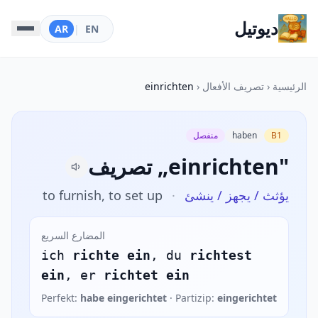
ديوتيل
AR
|
EN
الرئيسية
‹
تصريف الأفعال
‹
einrichten
B1
haben
منفصل
تصريف „einrichten"
يؤثث / يجهز / ينشئ
·
to furnish, to set up
المضارع السريع
ich
richte ein
, du
richtest
ein
, er
richtet ein
Perfekt:
habe eingerichtet
· Partizip:
eingerichtet