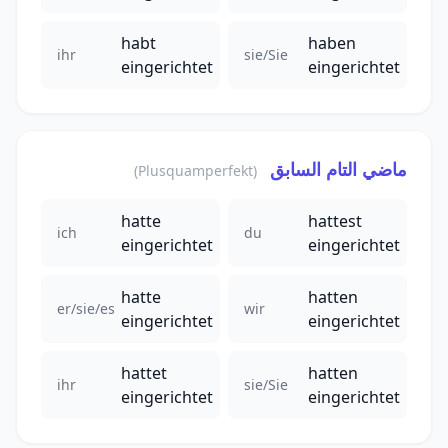
habt
haben
ihr
sie/Sie
eingerichtet
eingerichtet
ماضي التام السابق
(Plusquamperfekt)
hatte
hattest
ich
du
eingerichtet
eingerichtet
hatte
hatten
er/sie/es
wir
eingerichtet
eingerichtet
hattet
hatten
ihr
sie/Sie
eingerichtet
eingerichtet