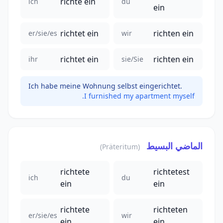
richte ein
ich
du
ein
richtet ein
richten ein
er/sie/es
wir
richtet ein
richten ein
ihr
sie/Sie
Ich habe meine Wohnung selbst eingerichtet.
I furnished my apartment myself.
الماضي البسيط
(Präteritum)
richtete
richtetest
ich
du
ein
ein
richtete
richteten
er/sie/es
wir
ein
ein