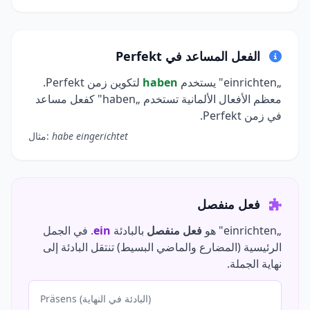
الفعل المساعد في Perfekt
„einrichten" يستخدم
haben
لتكوين زمن Perfekt.
معظم الأفعال الألمانية تستخدم „haben" كفعل مساعد
في زمن Perfekt.
habe eingerichtet
مثال:
فعل منفصل
„einrichten" هو
فعل منفصل
بالبادئة
ein
. في الجمل
الرئيسية (المضارع والماضي البسيط) تنتقل البادئة إلى
نهاية الجملة.
Präsens (البادئة في النهاية)