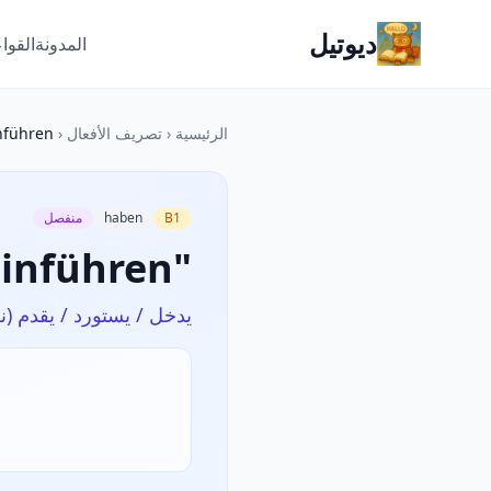
ديوتيل
المدونة
القوا
الرئيسية
‹
تصريف الأفعال
‹
nführen
B1
haben
منفصل
تصريف „nführen
يدخل / يستورد / يقدم (ن