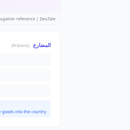
ugation reference | DeuTale
المضارع
(Präsens)
 goods into the country?