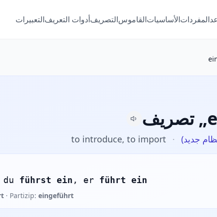
عد
المفردات
الأساسيات
القاموس
التصريف
أدوات التعريف
التعبيرات
ei
ei"
ظام جديد)
·
to introduce, to import
 du
führst ein
, er
führt ein
rt
· Partizip:
eingeführt