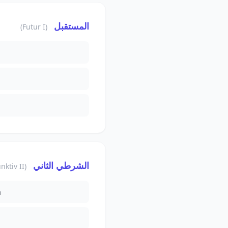
المستقبل
(Futur I)
الشرطي الثاني
(Konjunktiv II)
n