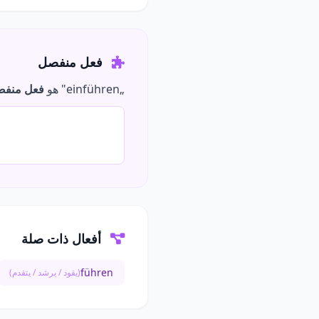
فعل منفصل
„einführen" هو
فعل منف
أفعال ذات صلة
führen
(يقود / يرشد / يتقدم)