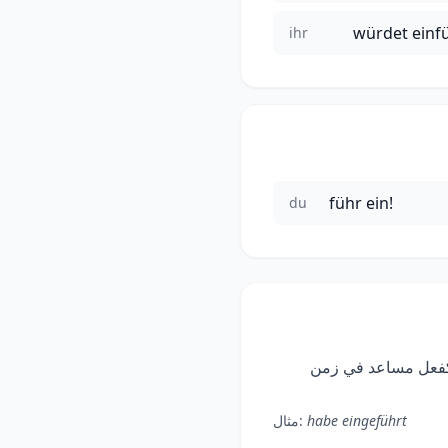
würdet einf
ihr
führ ein!
du
ن Perfekt. معظم الأفعال الألمانية تستخدم „haben" كفعل مساعد في زمن
habe eingeführt
مثال: