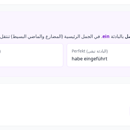
صل
بالبادئة
ein
. في الجمل الرئيسية (المضارع والماضي البسيط) تنتقل الب
Perfekt (البادئة تبقى)
Präsens (الباد
habe eingeführt