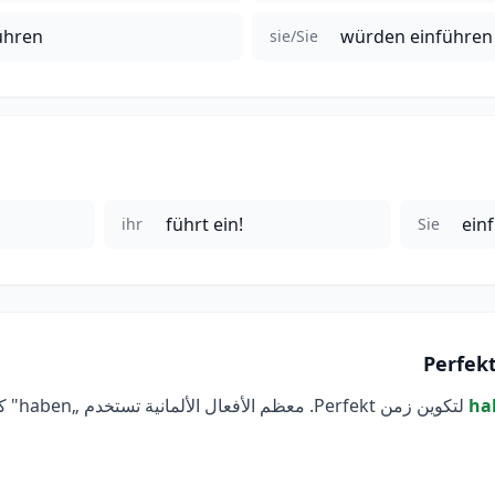
ühren
würden einführen
sie/Sie
führt ein!
ein
ihr
Sie
ha
لتكوين زم