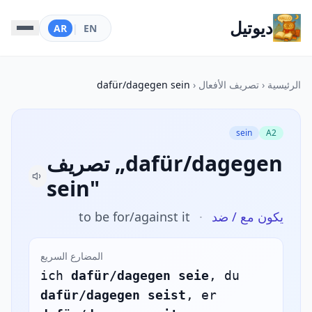
ديوتيل
AR
|
EN
الرئيسية
‹
تصريف الأفعال
‹
dafür/dagegen sein
sein
A2
تصريف „dafür/dagegen
sein"
يكون مع / ضد
·
to be for/against it
المضارع السريع
ich
dafür/dagegen seie
, du
dafür/dagegen seist
, er