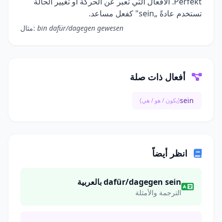
Perfekt. الأفعال التي تعبر عن الحركة أو تغيير الحالة
تستخدم عادةً „sein" كفعل مساعد.
bin dafür/dagegen gewesen
مثال:
أفعال ذات صلة
sein
(يكون / هو / هي)
انظر أيضاً
dafür/dagegen sein بالعربية
الترجمة والأمثلة