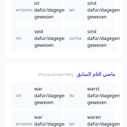
ist
sind
dafür/dagegen
dafür/dagegen
er/sie/es
wir
gewesen
gewesen
seid
sind
dafür/dagegen
dafür/dagegen
ihr
sie/Sie
gewesen
gewesen
ماضي التام السابق
(Plusquamperfekt)
war
warst
dafür/dagegen
dafür/dagegen
ich
du
gewesen
gewesen
war
waren
dafür/dagegen
dafür/dagegen
er/sie/es
wir