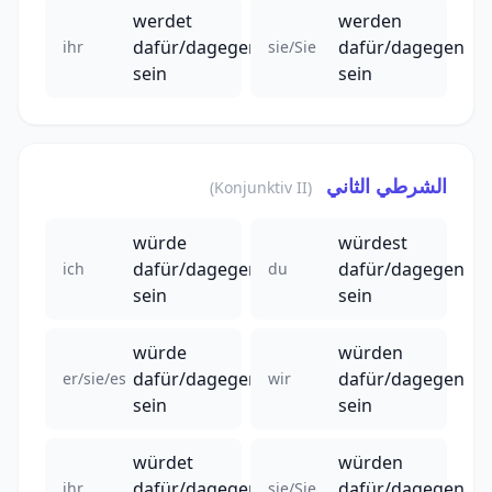
werdet
werden
dafür/dagegen
dafür/dagegen
ihr
sie/Sie
sein
sein
الشرطي الثاني
(Konjunktiv II)
würde
würdest
dafür/dagegen
dafür/dagegen
ich
du
sein
sein
würde
würden
dafür/dagegen
dafür/dagegen
er/sie/es
wir
sein
sein
würdet
würden
dafür/dagegen
dafür/dagegen
ihr
sie/Sie