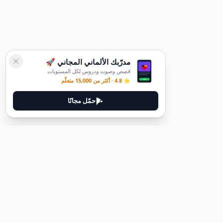
مدرّبك الألماني المجاني 🚀
قصص وصوت ودروس لكل المستويات
⭐ 4.8 · أكثر من 15,000 متعلّم
حمّل مجانًا
ديوتيل