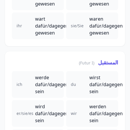
gewesen
gewesen
wart
waren
dafür/dagegen
dafür/dagegen
ihr
sie/Sie
gewesen
gewesen
المستقبل
(Futur I)
werde
wirst
dafür/dagegen
dafür/dagegen
ich
du
sein
sein
wird
werden
dafür/dagegen
dafür/dagegen
er/sie/es
wir
sein
sein