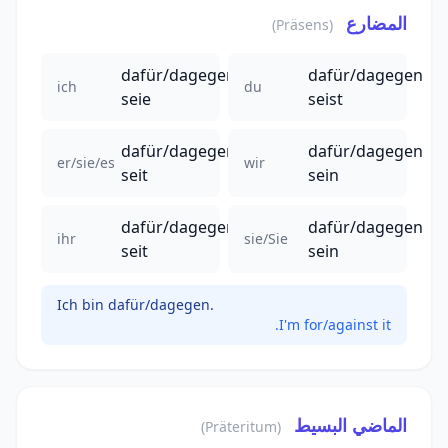
المضارع
(Präsens)
dafür/dagegen
dafür/dagegen
ich
du
seie
seist
dafür/dagegen
dafür/dagegen
er/sie/es
wir
seit
sein
dafür/dagegen
dafür/dagegen
ihr
sie/Sie
seit
sein
Ich bin dafür/dagegen.
I'm for/against it.
الماضي البسيط
(Präteritum)