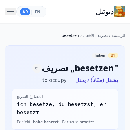
ديوتيل
AR
|
EN
الرئيسية
‹
تصريف الأفعال
‹
besetzen
haben
B1
تصريف „besetzen"
يشغل (مكاناً) / يحتل
·
to occupy
المضارع السريع
ich
besetze
, du
besetzst
, er
besetzt
Perfekt:
habe besetzt
· Partizip:
besetzt