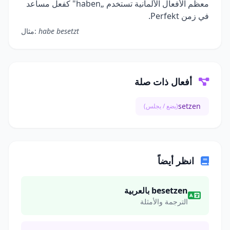
معظم الأفعال الألمانية تستخدم „haben" كفعل مساعد
في زمن Perfekt.
habe besetzt
مثال:
أفعال ذات صلة
setzen
(يضع / يجلس)
انظر أيضاً
besetzen بالعربية
الترجمة والأمثلة