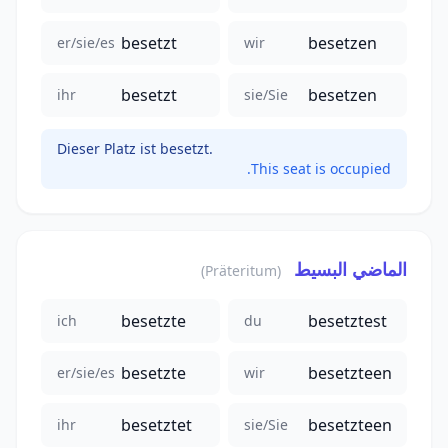
besetzt
besetzen
er/sie/es
wir
besetzt
besetzen
ihr
sie/Sie
Dieser Platz ist besetzt.
This seat is occupied.
الماضي البسيط
(Präteritum)
besetzte
besetztest
ich
du
besetzte
besetzteen
er/sie/es
wir
besetztet
besetzteen
ihr
sie/Sie