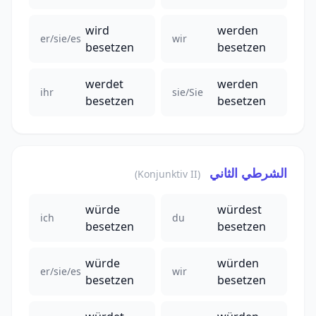
wird
werden
er/sie/es
wir
besetzen
besetzen
werdet
werden
ihr
sie/Sie
besetzen
besetzen
الشرطي الثاني
(Konjunktiv II)
würde
würdest
ich
du
besetzen
besetzen
würde
würden
er/sie/es
wir
besetzen
besetzen