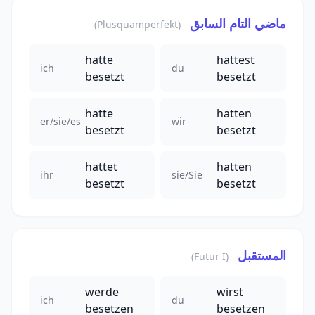
ماضي التام السابق
(Plusquamperfekt)
hatte
hattest
ich
du
besetzt
besetzt
hatte
hatten
er/sie/es
wir
besetzt
besetzt
hattet
hatten
ihr
sie/Sie
besetzt
besetzt
المستقبل
(Futur I)
werde
wirst
ich
du
besetzen
besetzen