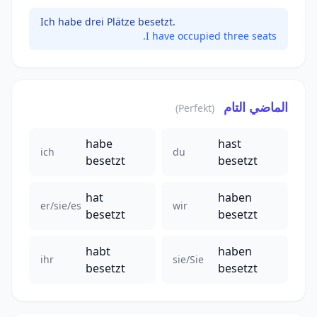
Ich habe drei Plätze besetzt.
I have occupied three seats.
الماضي التام
(Perfekt)
habe
hast
ich
du
besetzt
besetzt
hat
haben
er/sie/es
wir
besetzt
besetzt
habt
haben
ihr
sie/Sie
besetzt
besetzt