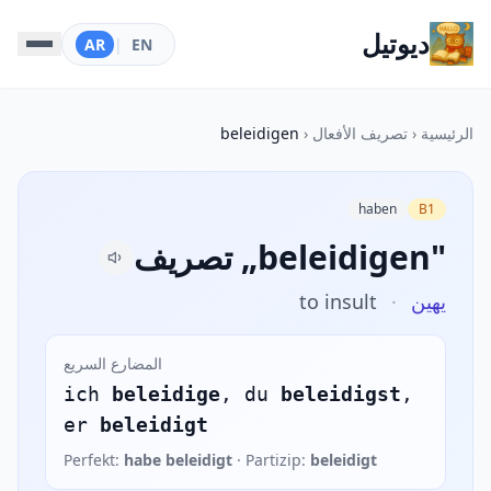
ديوتيل
AR
|
EN
الرئيسية
‹
تصريف الأفعال
‹
beleidigen
haben
B1
تصريف „beleidigen"
يهين
·
to insult
المضارع السريع
ich
beleidige
, du
beleidigst
,
er
beleidigt
Perfekt:
habe beleidigt
· Partizip:
beleidigt