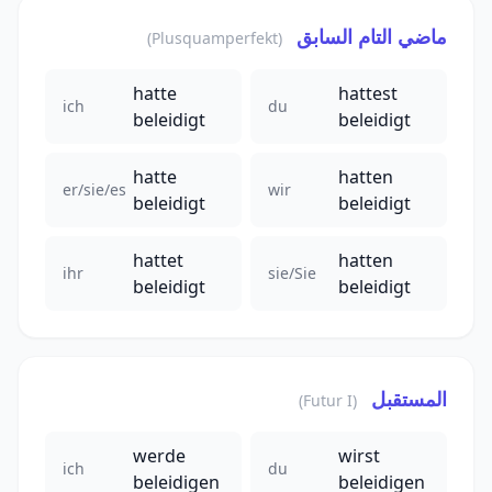
ماضي التام السابق
(Plusquamperfekt)
hatte
hattest
ich
du
beleidigt
beleidigt
hatte
hatten
er/sie/es
wir
beleidigt
beleidigt
hattet
hatten
ihr
sie/Sie
beleidigt
beleidigt
المستقبل
(Futur I)
werde
wirst
ich
du
beleidigen
beleidigen