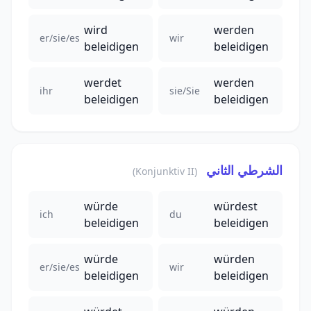
wird
werden
er/sie/es
wir
beleidigen
beleidigen
werdet
werden
ihr
sie/Sie
beleidigen
beleidigen
الشرطي الثاني
(Konjunktiv II)
würde
würdest
ich
du
beleidigen
beleidigen
würde
würden
er/sie/es
wir
beleidigen
beleidigen