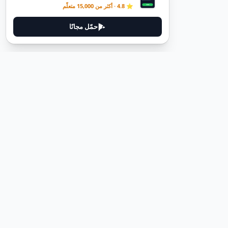
⭐ 4.8 · أكثر من 15,000 متعلّم
حمّل مجانًا
ديوتيل
ديوتيل هي منصة لتعلم اللغة الألمانية مصممة لمساعدتك على إتقان اللغة
من خلال قصص غامرة وأدلة عملية.