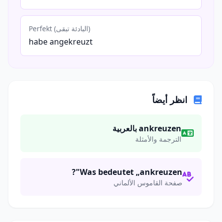
Perfekt (البادئة تبقى)
habe angekreuzt
انظر أيضاً
ankreuzen بالعربية
الترجمة والأمثلة
Was bedeutet „ankreuzen"?
صفحة القاموس الألماني