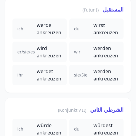
المستقبل
(Futur I)
werde
wirst
ich
du
ankreuzen
ankreuzen
wird
werden
er/sie/es
wir
ankreuzen
ankreuzen
werdet
werden
ihr
sie/Sie
ankreuzen
ankreuzen
الشرطي الثاني
(Konjunktiv II)
würde
würdest
ich
du
ankreuzen
ankreuzen