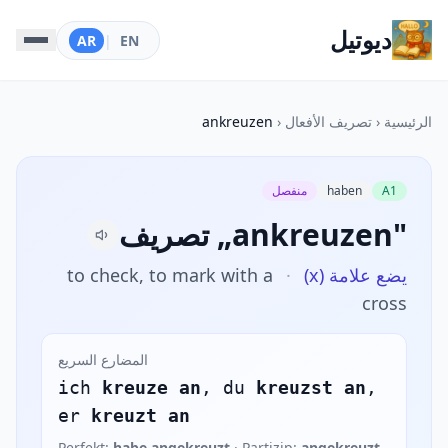
ديوتيل
AR
|
EN
الرئيسية
‹
تصريف الأفعال
‹
ankreuzen
A1
haben
منفصل
تصريف „ankreuzen"
يضع علامة (x)
·
to check, to mark with a
cross
المضارع السريع
ich
kreuze an
, du
kreuzst an
,
er
kreuzt an
Perfekt:
habe angekreuzt
· Partizip:
angekreuzt