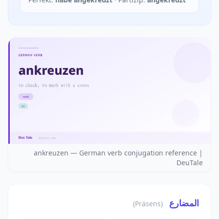
ankreuzen — German verb conjugation reference |
DeuTale
المضارع
(Präsens)