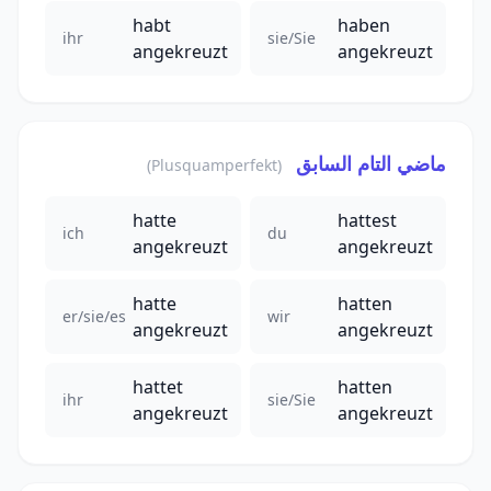
habt
haben
ihr
sie/Sie
angekreuzt
angekreuzt
ماضي التام السابق
(Plusquamperfekt)
hatte
hattest
ich
du
angekreuzt
angekreuzt
hatte
hatten
er/sie/es
wir
angekreuzt
angekreuzt
hattet
hatten
ihr
sie/Sie
angekreuzt
angekreuzt