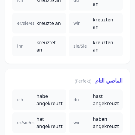
kreuzte an
ich
du
an
kreuzten
kreuzte an
er/sie/es
wir
an
kreuztet
kreuzten
ihr
sie/Sie
an
an
الماضي التام
(Perfekt)
habe
hast
ich
du
angekreuzt
angekreuzt
hat
haben
er/sie/es
wir
angekreuzt
angekreuzt