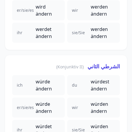
wird
werden
er/sie/es
wir
ändern
ändern
werdet
werden
ihr
sie/Sie
ändern
ändern
الشرطي الثاني
(Konjunktiv II)
würde
würdest
ich
du
ändern
ändern
würde
würden
er/sie/es
wir
ändern
ändern
würdet
würden
ihr
sie/Sie