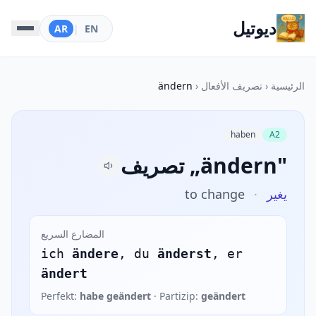
ديوتيل
AR
|
EN
الرئيسية
‹
تصريف الأفعال
‹
ändern
haben
A2
تصريف „ändern"
يغير
·
to change
المضارع السريع
ich
ändere
, du
änderst
, er
ändert
Perfekt:
habe geändert
· Partizip:
geändert