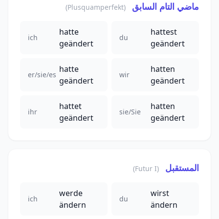
ماضي التام السابق
(Plusquamperfekt)
hatte
hattest
ich
du
geändert
geändert
hatte
hatten
er/sie/es
wir
geändert
geändert
hattet
hatten
ihr
sie/Sie
geändert
geändert
المستقبل
(Futur I)
werde
wirst
ich
du
ändern
ändern