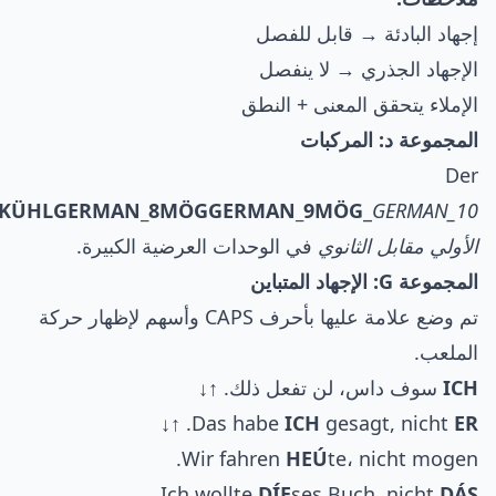
إجهاد البادئة → قابل للفصل
الإجهاد الجذري → لا ينفصل
الإملاء يتحقق المعنى + النطق
المجموعة د: المركبات
Der
KÜHL
GERMAN_8
MÖG
GERMAN_9
MÖG
_
الأولي مقابل الثانوي
في الوحدات العرضية الكبيرة.
المجموعة G: الإجهاد المتباين
تم وضع علامة عليها بأحرف CAPS وأسهم لإظهار حركة
الملعب.
ICH
سوف داس، لن تفعل ذلك. ↑↓
. ↑↓
Das habe
ICH
gesagt, nicht
ER
Wir fahren
HEÚ
te، nicht mogen.
.
Ich wollte
DÍE
ses Buch, nicht
DÁS