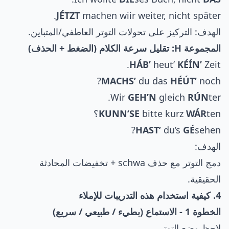
JÉTZT
machen wiir weiter, nicht später.
الهدف: التركيز على تحولات التوتر العاطفي/المتباين.
المجموعة H: تقليل سرعة الكلام (الضغط + الحذف)
HÁB’
heut’
KÉÍN’
Zeit.
MACHS’
du das
HÉÚT’
noch?
Wir
GEH’N
gleich
RÚN
ter.
ten؟
WÁR
bitte kurz
KUNN’SE
HAST’
du’s
GÉ
sehen?
الهدف:
دمج التوتر مع حذف schwa + تخفيضات المحادثة
الحقيقية.
4. كيفية استخدام هذه التدريبات للإملاء
الخطوة 1 - الاستماع (بطيء / طبيعي / سريع)
لاحظ وضع التوتر.