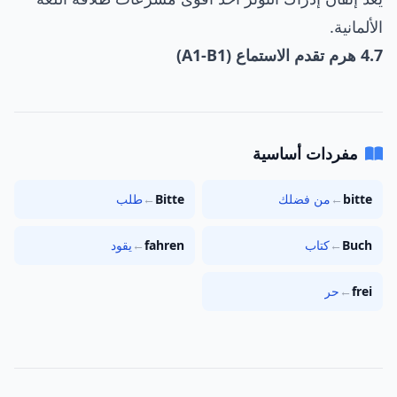
الألمانية.
4.7 هرم تقدم الاستماع (A1-B1)
مفردات أساسية
bitte
←
من فضلك
Bitte
←
طلب
Buch
←
كتاب
fahren
←
يقود
frei
←
حر