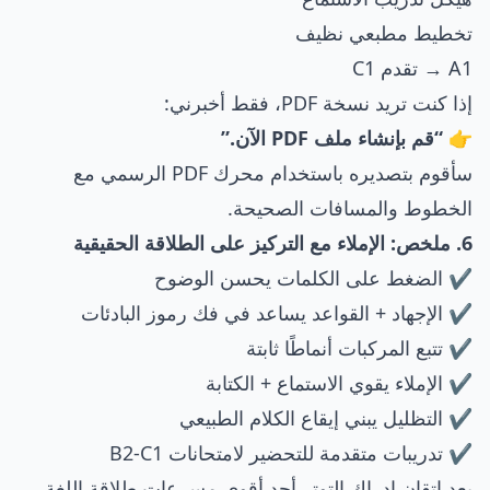
تخطيط مطبعي نظيف
A1 → تقدم C1
إذا كنت تريد نسخة PDF، فقط أخبرني:
👉
“قم بإنشاء ملف PDF الآن.”
سأقوم بتصديره باستخدام محرك PDF الرسمي مع
الخطوط والمسافات الصحيحة.
6. ملخص: الإملاء مع التركيز على الطلاقة الحقيقية
✔ الضغط على الكلمات يحسن الوضوح
✔ الإجهاد + القواعد يساعد في فك رموز البادئات
✔ تتبع المركبات أنماطًا ثابتة
✔ الإملاء يقوي الاستماع + الكتابة
✔ التظليل يبني إيقاع الكلام الطبيعي
✔ تدريبات متقدمة للتحضير لامتحانات B2-C1
يعد إتقان إدراك التوتر أحد أقوى مسرعات طلاقة اللغة