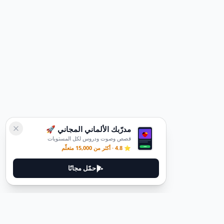
مدرّبك الألماني المجاني 🚀
قصص وصوت ودروس لكل المستويات
⭐ 4.8 · أكثر من 15,000 متعلّم
حمّل مجانًا