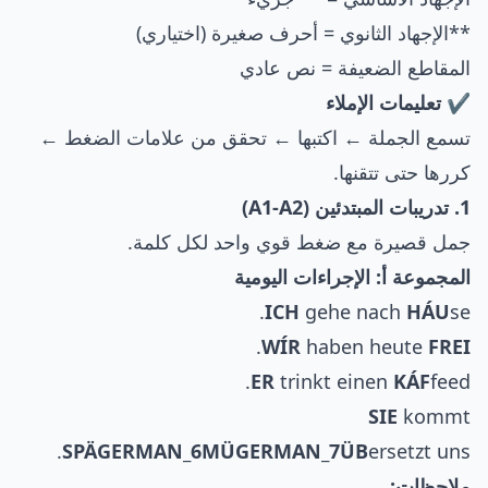
**الإجهاد الثانوي = أحرف صغيرة (اختياري)
المقاطع الضعيفة = نص عادي
✔ تعليمات الإملاء
تسمع الجملة ← اكتبها ← تحقق من علامات الضغط ←
كررها حتى تتقنها.
1. تدريبات المبتدئين (A1-A2)
جمل قصيرة مع ضغط قوي واحد لكل كلمة.
المجموعة أ: الإجراءات اليومية
ICH
gehe nach
HÁU
se.
.
WÍR
haben heute
FREI
ER
trinkt einen
KÁF
feed.
SIE
kommt
SPÄ
GERMAN_6
MÜ
GERMAN_7
ÜB
ersetzt uns.
ملاحظات: