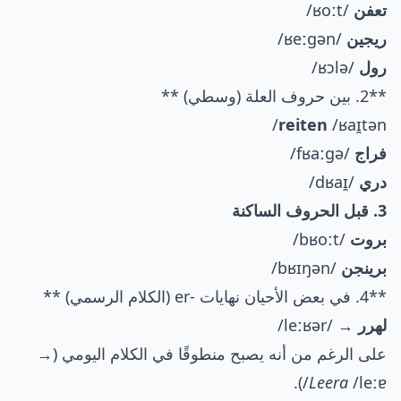
تعفن
/ʁoːt/
ريجين
/ʁeːgən/
رول
/ʁɔlə/
**2. بين حروف العلة (وسطي) **
reiten
/ʁaɪ̯tən/
فراج
/fʁaːgə/
دري
/dʁaɪ̯/
3. قبل الحروف الساكنة
بروت
/bʁoːt/
برينجن
/bʁɪŋən/
**4. في بعض الأحيان نهايات -er (الكلام الرسمي) **
لهرر
→ /leːʁər/
على الرغم من أنه يصبح منطوقًا في الكلام اليومي (→
Leera
/leːɐ/).