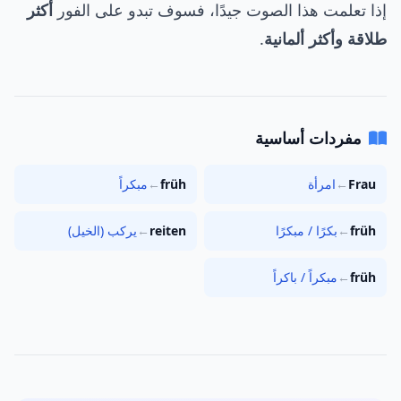
إذا تعلمت هذا الصوت جيدًا، فسوف تبدو على الفور
أكثر
طلاقة وأكثر ألمانية
.
مفردات أساسية
Frau
←
امرأة
früh
←
مبكراً
früh
←
بكرًا / مبكرًا
reiten
←
يركب (الخيل)
früh
←
مبكراً / باكراً