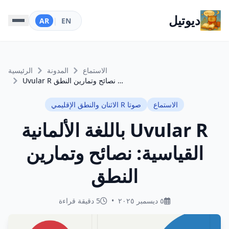
ديوتيل
AR
|
EN
الاستماع
المدونة
الرئيسية
Uvular R باللغة الألمانية القياسية: نصائح وتمارين النطق
الاستماع
صوتا R الاثنان والنطق الإقليمي
Uvular R باللغة الألمانية
القياسية: نصائح وتمارين
النطق
٥ ديسمبر ٢٠٢٥
•
5 دقيقة قراءة