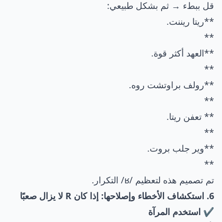
قل ببطء → ثم بشكل طبيعي:
**ريتا ريننت.
**
**العهد أكثر قوة.
**
**رولف براوتشت روه.
**
** تعفن ريتا.
**
**وير جلب بروت.
**
تم تصميم هذه لتعظيم /ʁ/ التكرار.
6. استكشاف الأخطاء وإصلاحها: إذا كان R لا يزال صعبًا
✔ استخدم المرآة