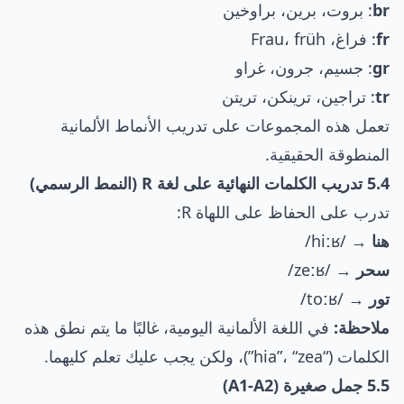
br
: بروت، برين، براوخين
fr
: فراغ، Frau، früh
gr
: جسيم، جرون، غراو
tr
: تراجين، ترينكن، تريتن
تعمل هذه المجموعات على تدريب الأنماط الألمانية
المنطوقة الحقيقية.
5.4 تدريب الكلمات النهائية على لغة R (النمط الرسمي)
تدرب على الحفاظ على اللهاة R:
هنا
→ /hiːʁ/
سحر
→ /zeːʁ/
تور
→ /toːʁ/
ملاحظة:
في اللغة الألمانية اليومية، غالبًا ما يتم نطق هذه
الكلمات (“hia”، “zea”)، ولكن يجب عليك تعلم كليهما.
5.5 جمل صغيرة (A1-A2)