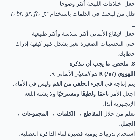
جعل اختلافات اللهجة أكثر وضوحا
قلل من لهجتك في الكلمات باستخدام
، _tr
fr
،
gr
،
br
،
r
_
جعل الإيقاع الألماني أكثر سلاسة وأكثر طبيعية
حتى التحسينات الصغيرة تغير بشكل كبير كيفية إدراك
خطابك.
8. ملخص: ما يجب أن تتذكره
اللهووي R (/ʁ/)
هو
المعيار
الألماني R.
يتم إنتاجه في
الجزء الخلفي من الفم
وليس في الأمام.
اجعل الأمر
ناعمًا
و
لطيفًا
و
مسترخيًا
ولا يشبه اللغة
الإنجليزية أبدًا.
تعلم من خلال
المقاطع → الكلمات → المجموعات →
الجمل
.
استخدم تدريبات يومية قصيرة لبناء الذاكرة العضلية.