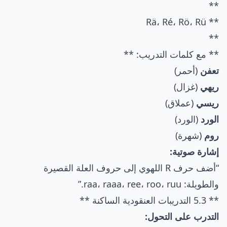
**
** Rä، Ré، Rö، Rü
**
** مع كلمات التدريب: **
تعفن
(أحمر)
ريهي
(غزال)
ريسي
(عملاق)
الورد
(الورد)
روم
(شهرة)
إشارة صوتية:
“أضف حرف R اللهوي إلى حروف العلة القصيرة
والطويلة: raa، raaa، ree، roo، ruu.”
** 5.3 التدريبات العنقودية الساكنة **
التدرب على التحول: