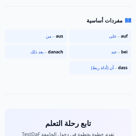
مفردات أساسية
auf
←
على
aus
←
من
bei
←
عند
danach
←
بعد ذلك
dass
←
أن (أداة ربط)
تابع رحلة التعلم
تقدم خطوة بخطوة في دخول الجامعة TestDaF