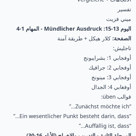
تفسير
ميني فزيت
اليوم 13-15: Mündlicher Ausdruck - المهام 1-4
الصفحة:
كلار هيكل + طريقة آمنة
تاجليش:
أوفجابي 1: بشرايبونج
أوفجابي 2: جرافيك
أوفجابي 3: مينونج
أوفغابي 4: الجدال
قوالب üben:
“Zunächst möchte ich…”
“Ein wesentlicher Punkt besteht darin, dass…”
“Auffällig ist, dass…”
المرحلة الثانية - التدريب والإخراج (الأيام 16-30)