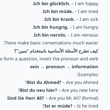
Ich bin glücklich.
– I am happy.
Ich bin müde.
– I am tired.
Ich bin krank.
– I am sick.
Ich bin hungrig.
– I am hungry.
Ich bin nervös.
– I am nervous.
These make basic conversations much easier.
كيف تطرح الأسئلة الأساسية باستخدام “سين”؟
o form a question, invert the pronoun and verb:
sein → pronoun → information
Examples:
Bist du Ahmed?
– Are you Ahmed?
Bist du neu hier?
– Are you new here?
Sind Sie Herr Ali?
– Are you Mr. Ali? (formal)
Ist er müde?
– Is he tired?