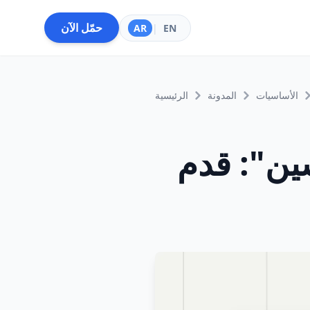
حمّل الآن
AR
|
EN
الأساسيات
المدونة
الرئيسية
سين": قدم