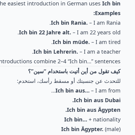
he easiest introduction in German uses
Ich bin…
Examples:
Ich bin Rania.
– I am Rania.
Ich bin 22 Jahre alt.
– I am 22 years old.
Ich bin müde.
– I am tired.
Ich bin Lehrerin.
– I am a teacher.
ntroductions combine 2–4 “Ich bin…” sentences.
كيف تقول من أين أتيت باستخدام “سين”؟
للتحدث عن جنسيتك أو مسقط رأسك، استخدم:
Ich bin aus…
– I am from…
Ich bin aus Dubai.
Ich bin aus Ägypten.
Ich bin…
+ nationality
Ich bin Ägypter.
(male)