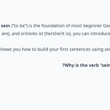
b
sein
(“to be”) is the foundation of most beginner G
 are), and
er/sie/es ist
(he/she/it is), you can introduc
shows you how to build your first sentences using
se
Why is the verb “se