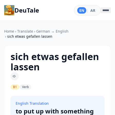
DeuTale
EN
|
AR
Home
›
Translate
›
German → English
›
sich etwas gefallen lassen
sich etwas gefallen
lassen
B1
Verb
English Translation
to put up with something