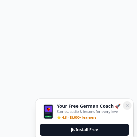
Your Free German Coach 🚀
Stories, audio & lessons for every level
⭐ 4.8 · 15,000+ learners
Install Free