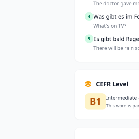
The doctor gave me 
Was gibt es im F
4
What's on TV?
Es gibt bald Rege
5
There will be rain s
CEFR Level
Intermediate —
B1
This word is par