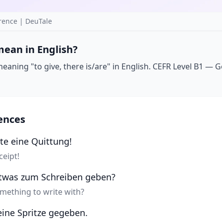
ence | DeuTale
ean in English?
aning "to give, there is/are" in English. CEFR Level B1 — Goe
ences
te eine Quittung!
ceipt!
etwas zum Schreiben geben?
mething to write with?
eine Spritze gegeben.