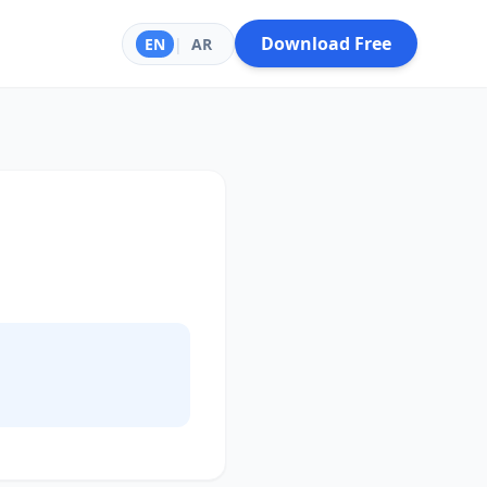
Download Free
EN
|
AR