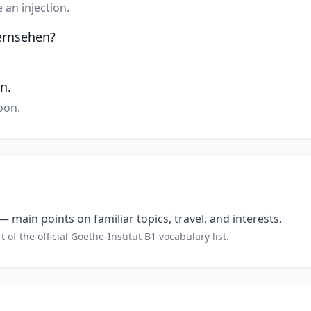
an injection.
ernsehen?
n.
oon.
 main points on familiar topics, travel, and interests.
t of the official Goethe-Institut B1 vocabulary list.