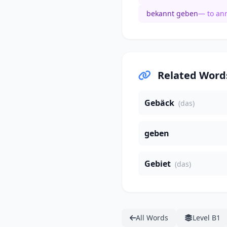
bekannt geben
— to an
Related Word
Gebäck
(das)
geben
Gebiet
(das)
All Words
Level B1