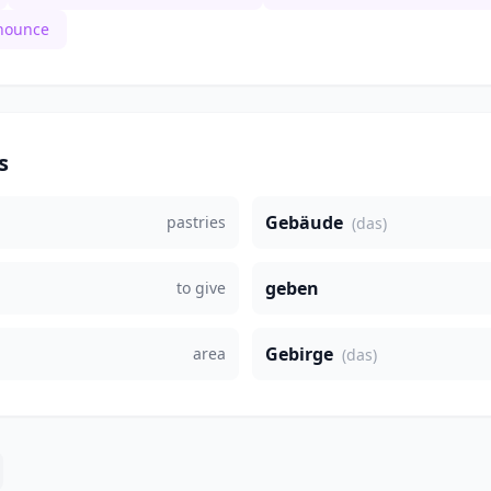
nounce
s
Gebäude
pastries
(das)
geben
to give
Gebirge
area
(das)