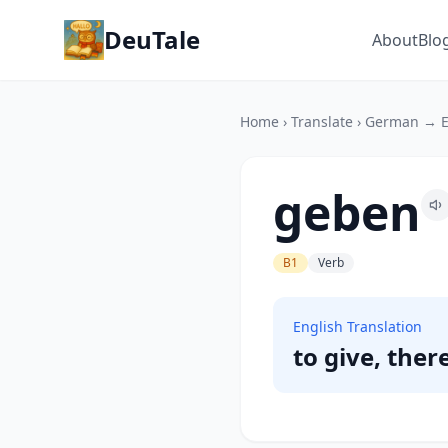
DeuTale
About
Blo
Home
›
Translate
›
German → E
geben
B1
Verb
English Translation
to give, ther