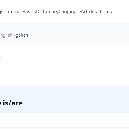
g
Grammar
Basics
Dictionary
Conjugate
Articles
Idioms
nglish
›
geben
e is/are