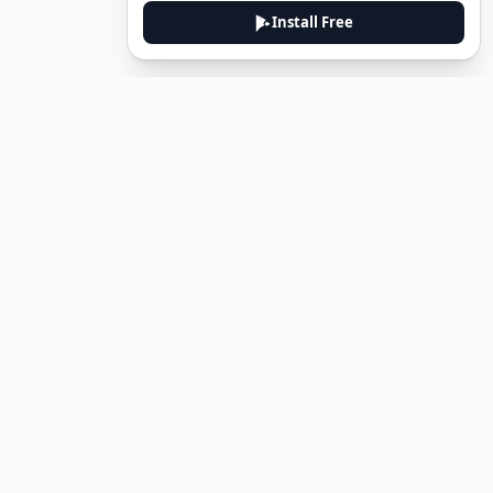
Install Free
Legal
Privacy Policy
Terms of Service
Delete Account
Contact Us