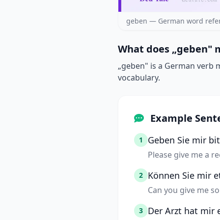
geben — German word refer
What does „geben" m
„geben" is a German verb me
vocabulary.
Example Sent
Geben Sie mir bit
1
Please give me a re
Können Sie mir 
2
Can you give me so
Der Arzt hat mir 
3