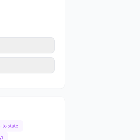
 to state
y)