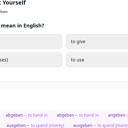
 Yourself
eben
mean in English?
to give
ses)
to use
abgeben
— to hand in
abgeben
— to hand in
angeben
—
ausgeben
— to spend (money)
ausgeben
— to spend (mone