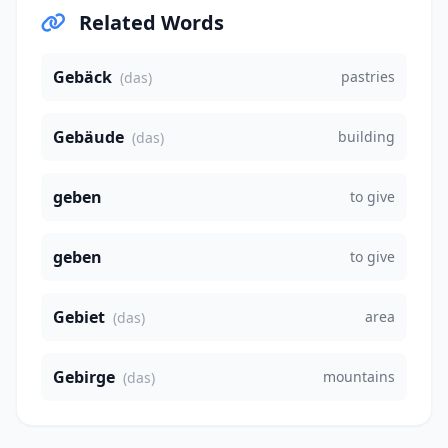
Related Words
Gebäck
pastries
(das)
Gebäude
building
(das)
geben
to give
geben
to give
Gebiet
area
(das)
Gebirge
mountains
(das)