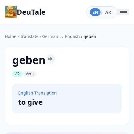
DeuTale
EN
|
AR
Home
›
Translate
›
German → English
›
geben
geben
A2
Verb
English Translation
to give