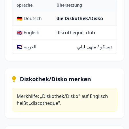
Sprache
Übersetzung
🇩🇪 Deutsch
die Diskothek/Disko
🇬🇧 English
discotheque, club
ديسكو / ملهى ليلي
🇸🇦 العربية
Diskothek/Disko merken
Merkhilfe: „Diskothek/Disko" auf Englisch
heißt „discotheque".