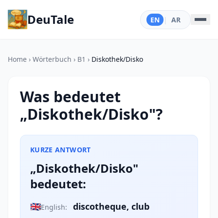
DeuTale
EN
|
AR
Home
›
Wörterbuch
›
B1
›
Diskothek/Disko
Was bedeutet
„Diskothek/Disko"?
KURZE ANTWORT
„Diskothek/Disko"
bedeutet:
🇬🇧
discotheque, club
English: