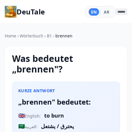
DeuTale
EN
|
AR
Home
›
Wörterbuch
›
B1
›
brennen
Was bedeutet
„brennen"?
KURZE ANTWORT
„brennen" bedeutet:
🇬🇧
to burn
English:
🇸🇦
يحترق / يشتعل
العربية: