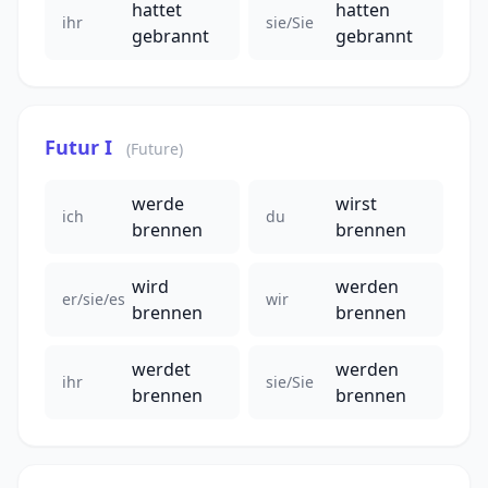
hattet
hatten
ihr
sie/Sie
gebrannt
gebrannt
Futur I
(Future)
werde
wirst
ich
du
brennen
brennen
wird
werden
er/sie/es
wir
brennen
brennen
werdet
werden
ihr
sie/Sie
brennen
brennen