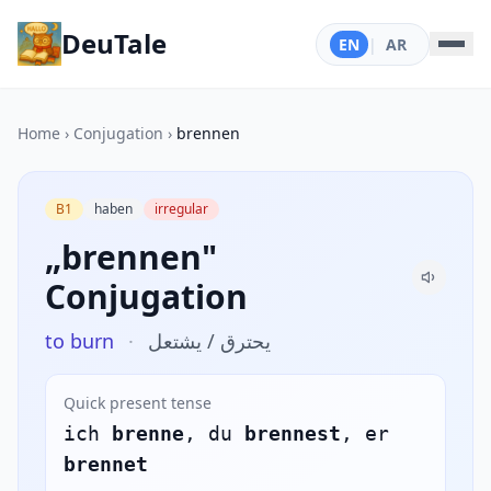
DeuTale
EN
|
AR
Home
›
Conjugation
›
brennen
B1
haben
irregular
„brennen"
Conjugation
to burn
·
يحترق / يشتعل
Quick present tense
ich
brenne
, du
brennest
, er
brennet