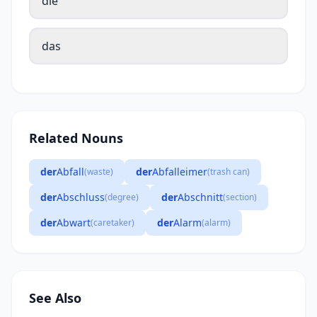
die
das
Related Nouns
der
Abfall
der
Abfalleimer
(waste)
(trash can)
der
Abschluss
der
Abschnitt
(degree)
(section)
der
Abwart
der
Alarm
(caretaker)
(alarm)
See Also