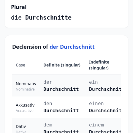
Plural
die
Durchschnitte
Declension of
der Durchschnitt
Indefinite
Case
Definite (singular)
(singular)
der
ein
Nominativ
Durchschnitt
Durchschnitt
Nominative
den
einen
Akkusativ
Durchschnitt
Durchschnitt
Accusative
dem
einem
Dativ
Durchschnitt
Durchschnitt
Dative