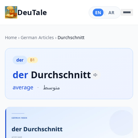
DeuTale
EN
|
AR
Home
›
German Articles
›
Durchschnitt
der
B1
der
Durchschnitt
average
·
متوسط