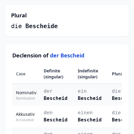
Plural
die
Bescheide
Declension of
der Bescheid
Definite
Indefinite
Case
Plural
(singular)
(singular)
der
ein
die
Nominativ
Bescheid
Bescheid
Beschei
Nominative
den
einen
die
Akkusativ
Bescheid
Bescheid
Beschei
Accusative