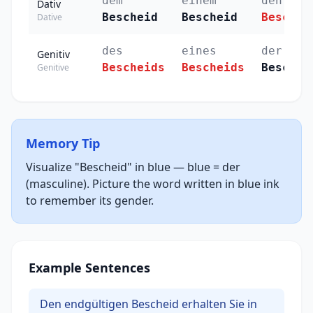
dem
einem
den
Dativ
Bescheid
Bescheid
Beschei
Dative
des
eines
der
Genitiv
Bescheids
Bescheids
Beschei
Genitive
Memory Tip
Visualize "Bescheid" in blue — blue = der
(masculine). Picture the word written in blue ink
to remember its gender.
Example Sentences
Den endgültigen Bescheid erhalten Sie in