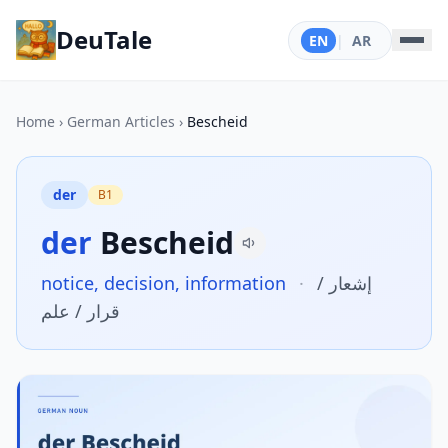
DeuTale
EN
|
AR
Home
›
German Articles
›
Bescheid
der
B1
der
Bescheid
notice, decision, information
·
إشعار /
قرار / علم