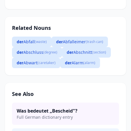
Related Nouns
der
Abfall
der
Abfalleimer
(waste)
(trash can)
der
Abschluss
der
Abschnitt
(degree)
(section)
der
Abwart
der
Alarm
(caretaker)
(alarm)
See Also
Was bedeutet „Bescheid"?
Full German dictionary entry