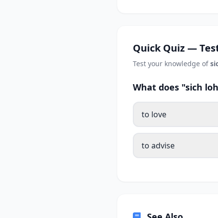
Quick Quiz — Test
Test your knowledge of
si
What does "sich lo
to love
to advise
See Also