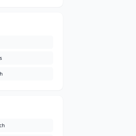
s
ch
ch