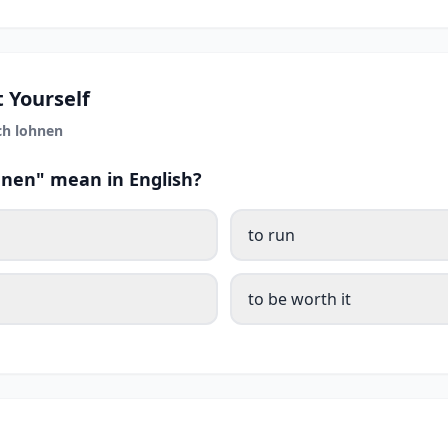
 Yourself
ch lohnen
hnen" mean in English?
to run
to be worth it