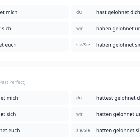
et mich
hast gelohnet dic
du
 sich
haben gelohnet u
wir
et euch
haben gelohnet si
sie/Sie
(Past Perfect)
net mich
hattest gelohnet d
du
et sich
hatten gelohnet u
wir
hnet euch
hatten gelohnet s
sie/Sie