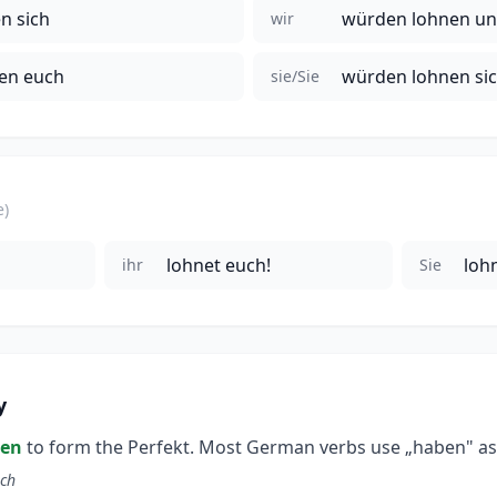
n sich
würden lohnen un
wir
en euch
würden lohnen si
sie/Sie
e)
lohnet euch!
lohn
ihr
Sie
y
en
to form the Perfekt. Most German verbs use „haben" as t
ich