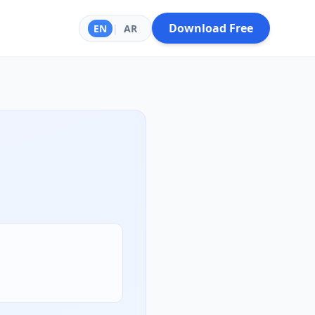
Download Free
EN
|
AR