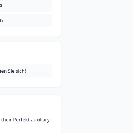
s
ch
en Sie sich!
heir Perfekt auxiliary.