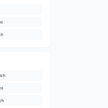
h
ns
ch
ich
ns
ich