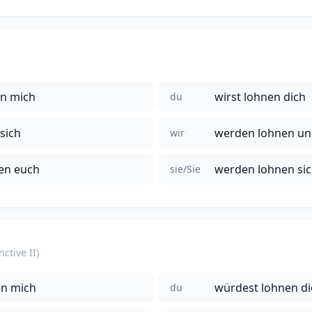
n mich
wirst lohnen dich
du
sich
werden lohnen un
wir
en euch
werden lohnen si
sie/Sie
ctive II)
en mich
würdest lohnen di
du