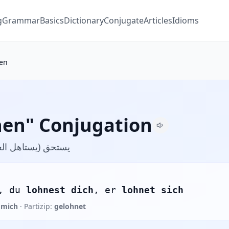
g
Grammar
Basics
Dictionary
Conjugate
Articles
Idioms
nen
nen" Conjugation
يستحق (يستاهل الع)
, du
lohnest dich
, er
lohnet sich
 mich
· Partizip:
gelohnet