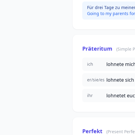
Für drei Tage zu meinen 
Going to my parents for t
Präteritum
(Simple P
lohnete mic
ich
lohnete sich
er/sie/es
lohnetet eu
ihr
Perfekt
(Present Perfe