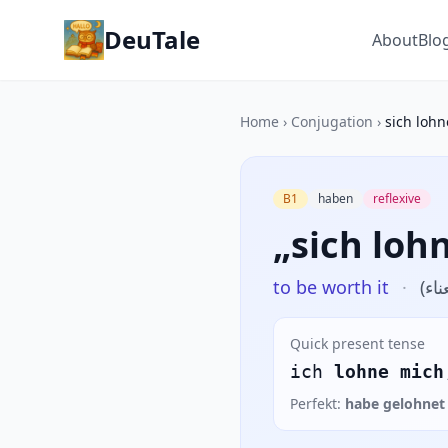
DeuTale
About
Blo
Home
›
Conjugation
›
sich loh
B1
haben
reflexive
„sich loh
to be worth it
·
ناء
Quick present tense
ich
lohne mich
Perfekt:
habe gelohnet