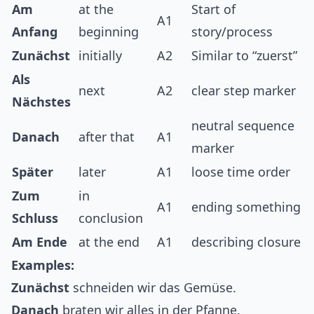
Am
at the
Start of
A1
Anfang
beginning
story/process
Zunächst
initially
A2
Similar to “zuerst”
Als
next
A2
clear step marker
Nächstes
neutral sequence
Danach
after that
A1
marker
Später
later
A1
loose time order
Zum
in
A1
ending something
Schluss
conclusion
Am Ende
at the end
A1
describing closure
Examples:
Zunächst
schneiden wir das Gemüse.
Danach
braten wir alles in der Pfanne.