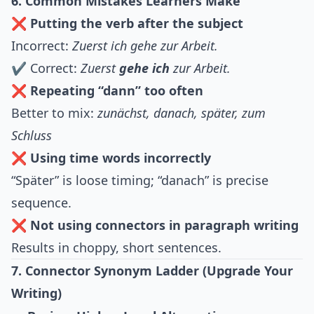
6. Common Mistakes Learners Make
❌ Putting the verb after the subject
Incorrect:
Zuerst ich gehe zur Arbeit.
✔ Correct:
Zuerst
gehe ich
zur Arbeit.
❌ Repeating “dann” too often
Better to mix:
zunächst, danach, später, zum
Schluss
❌ Using time words incorrectly
“Später” is loose timing; “danach” is precise
sequence.
❌ Not using connectors in paragraph writing
Results in choppy, short sentences.
7. Connector Synonym Ladder (Upgrade Your
Writing)