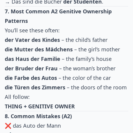
→ Das sind die Bücher
der Studenten
.
7. Most Common A2 Genitive Ownership
Patterns
You’ll see these often:
der Vater des Kindes
– the child’s father
die Mutter des Mädchens
– the girl’s mother
das Haus der Familie
– the family’s house
der Bruder der Frau
– the woman’s brother
die Farbe des Autos
– the color of the car
die Türen des Zimmers
– the doors of the room
All follow:
THING + GENITIVE OWNER
8. Common Mistakes (A2)
❌ das Auto der Mann