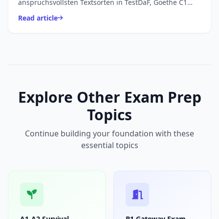
anspruchsvollsten Textsorten in TestDaF, Goethe C1
und DSH, weil sie:
Read article
Explore Other Exam Prep
Topics
Continue building your foundation with these
essential topics
A1-A2 Survival
B1 Gateway Exam