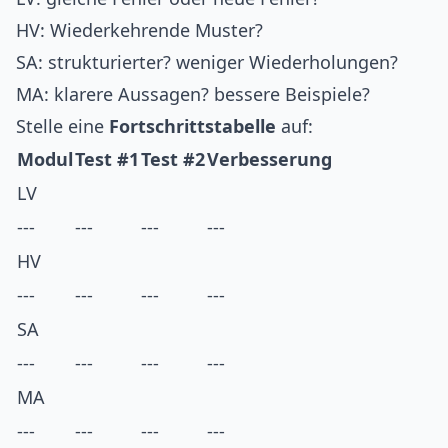
HV: Wiederkehrende Muster?
SA: strukturierter? weniger Wiederholungen?
MA: klarere Aussagen? bessere Beispiele?
Stelle eine
Fortschrittstabelle
auf:
Modul
Test #1
Test #2
Verbesserung
LV
---
---
---
---
HV
---
---
---
---
SA
---
---
---
---
MA
---
---
---
---