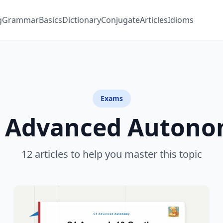
g
Grammar
Basics
Dictionary
Conjugate
Articles
Idioms
Exams
 Advanced Auton
12 articles to help you master this topic