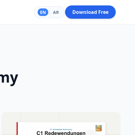
Download Free
EN
|
AR
omy