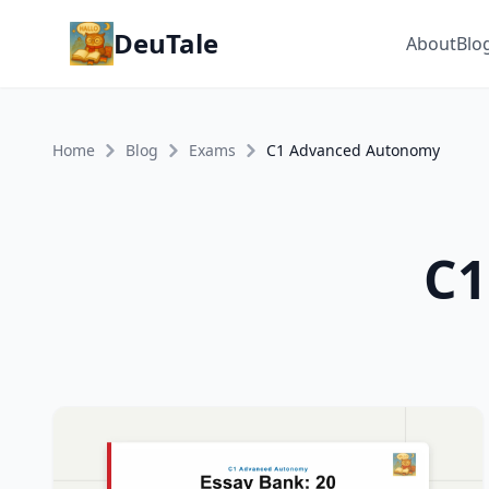
DeuTale
About
Blo
Home
Blog
Exams
C1 Advanced Autonomy
C1