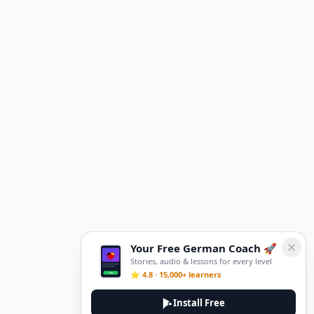
Dec 11, 2025
Read More
Your Free German Coach 🚀
Stories, audio & lessons for every level
⭐ 4.8 · 15,000+ learners
Install Free