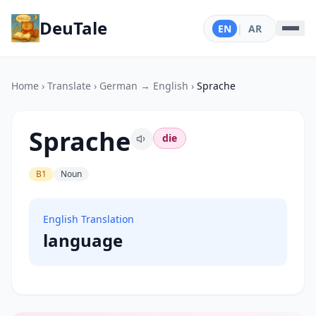
DeuTale
EN
|
AR
Home
›
Translate
›
German → English
›
Sprache
Sprache
die
B1
Noun
English Translation
language