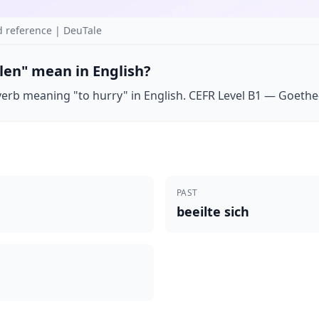
 reference | DeuTale
len" mean in English?
verb meaning "to hurry" in English. CEFR Level B1 — Goethe-I
PAST
beeilte sich