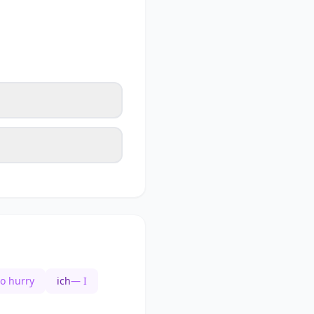
o hurry
ich
— I