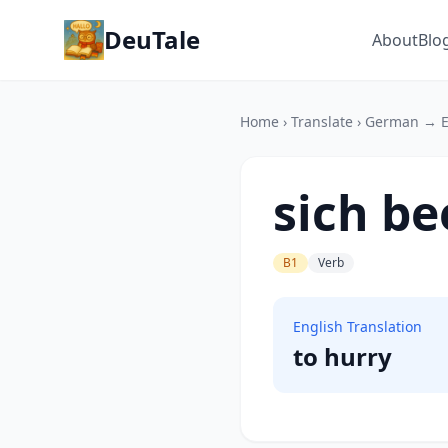
DeuTale
About
Blo
Home
›
Translate
›
German → E
sich be
B1
Verb
English Translation
to hurry