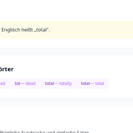
 Englisch heißt „total".
rter
ead
tot
— dead
total
— totally
total
— total
ltägliche Ausdrücke und einfache Sätze.