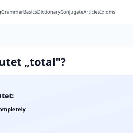
g
Grammar
Basics
Dictionary
Conjugate
Articles
Idioms
tet „total"?
tet:
completely