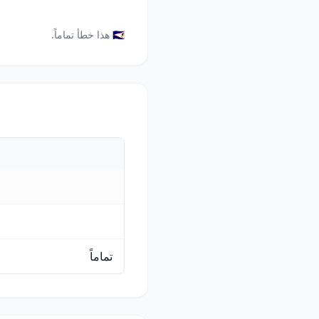
🇸🇦 هذا خطأ تماماً.
تماماً