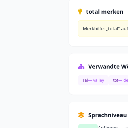
total merken
Merkhilfe: „total" auf
Verwandte Wö
Tal
— valley
tot
— d
Sprachniveau
Anfänger — al