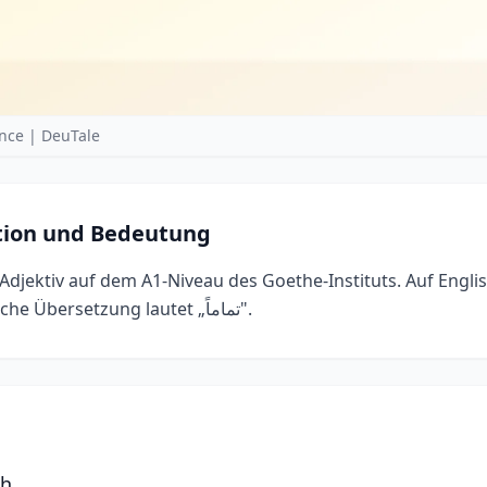
nce | DeuTale
ition und Bedeutung
Adjektiv auf dem A1-Niveau des Goethe-Instituts. Auf Englis
completely". Die arabische Übersetzung lautet „تماماً".
ch.