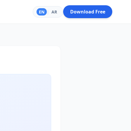
Download Free
EN
|
AR