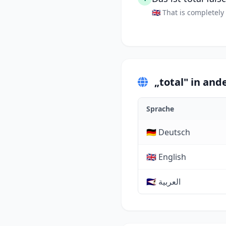
🇬🇧 That is completel
„total" in and
Sprache
🇩🇪 Deutsch
🇬🇧 English
🇸🇦 العربية