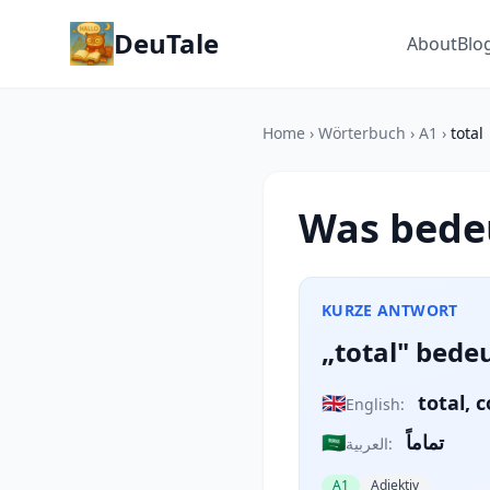
DeuTale
About
Blo
Home
›
Wörterbuch
›
A1
›
total
Was bedeu
KURZE ANTWORT
„total" bedeu
🇬🇧
total, 
English:
🇸🇦
تماماً
العربية:
A1
Adjektiv