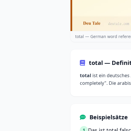
total — German word refere
total — Defin
total
ist ein deutsches 
Beispielsätze
Das ist total fals
1