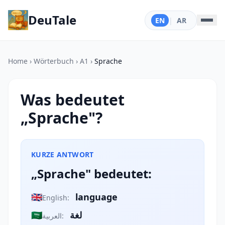
DeuTale
EN
|
AR
Home
›
Wörterbuch
›
A1
›
Sprache
Was bedeutet
„Sprache"?
KURZE ANTWORT
„Sprache" bedeutet:
🇬🇧
language
English:
🇸🇦
لغة
العربية: