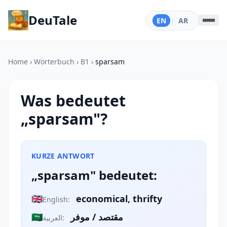
DeuTale
EN
|
AR
Home
›
Wörterbuch
›
B1
›
sparsam
Was bedeutet
„sparsam"?
KURZE ANTWORT
„sparsam" bedeutet:
🇬🇧
economical, thrifty
English:
🇸🇦
مقتصد / موفر
العربية: