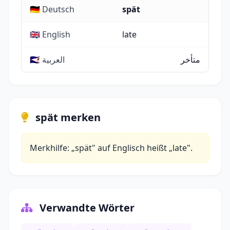
🇩🇪 Deutsch
spät
🇬🇧 English
late
متأخر
🇸🇦 العربية
spät merken
Merkhilfe: „spät" auf Englisch heißt „late".
Verwandte Wörter