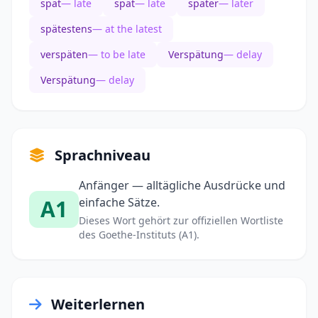
spät
— late
spät
— late
später
— later
spätestens
— at the latest
verspäten
— to be late
Verspätung
— delay
Verspätung
— delay
Sprachniveau
Anfänger — alltägliche Ausdrücke und
A1
einfache Sätze.
Dieses Wort gehört zur offiziellen Wortliste
des Goethe-Instituts (A1).
Weiterlernen