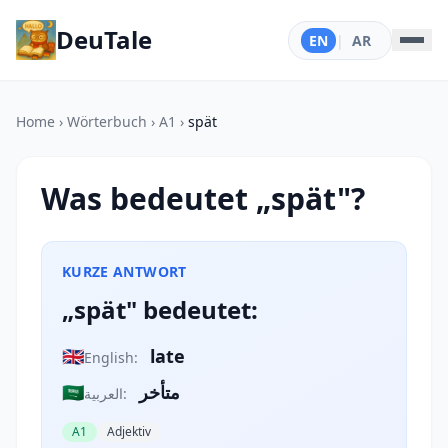
DeuTale
EN
|
AR
Home
›
Wörterbuch
›
A1
›
spät
Was bedeutet „spät"?
KURZE ANTWORT
„spät" bedeutet:
🇬🇧
late
English:
🇸🇦
متأخر
العربية:
A1
Adjektiv