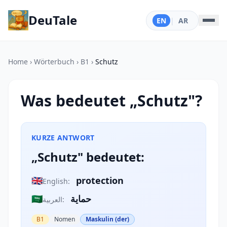
DeuTale
EN
|
AR
Home
›
Wörterbuch
›
B1
›
Schutz
Was bedeutet „Schutz"?
KURZE ANTWORT
„Schutz" bedeutet:
🇬🇧
protection
English:
🇸🇦
حماية
العربية:
B1
Nomen
Maskulin (der)