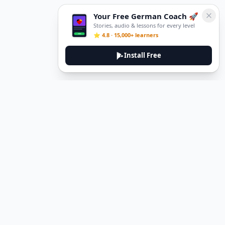
Your Free German Coach 🚀
Stories, audio & lessons for every level
⭐ 4.8 · 15,000+ learners
Install Free
DeuTale
DeuTale is a German learning platform designed to help you
master the language through immersive stories and practical
guides.