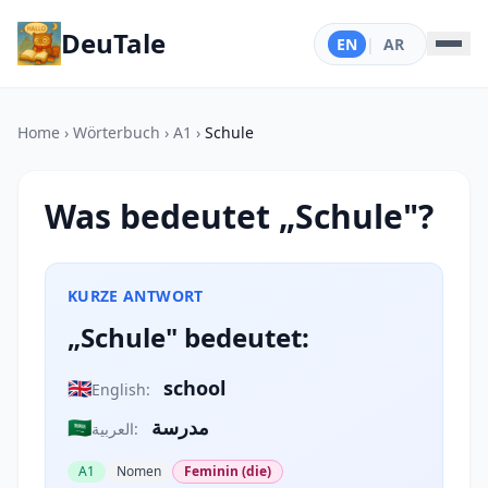
DeuTale
EN
|
AR
Home
›
Wörterbuch
›
A1
›
Schule
Was bedeutet „Schule"?
KURZE ANTWORT
„Schule" bedeutet:
🇬🇧
school
English:
🇸🇦
مدرسة
العربية:
A1
Nomen
Feminin (die)