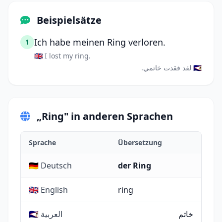
Beispielsätze
Ich habe meinen Ring verloren.
1
🇬🇧 I lost my ring.
🇸🇦 لقد فقدت خاتمي.
„Ring" in anderen Sprachen
Sprache
Übersetzung
🇩🇪 Deutsch
der Ring
🇬🇧 English
ring
خاتم
🇸🇦 العربية