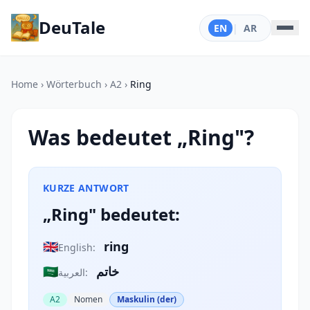
DeuTale
EN
|
AR
Home
›
Wörterbuch
›
A2
›
Ring
Was bedeutet „Ring"?
KURZE ANTWORT
„Ring" bedeutet:
🇬🇧
ring
English:
🇸🇦
خاتم
العربية:
A2
Nomen
Maskulin (der)