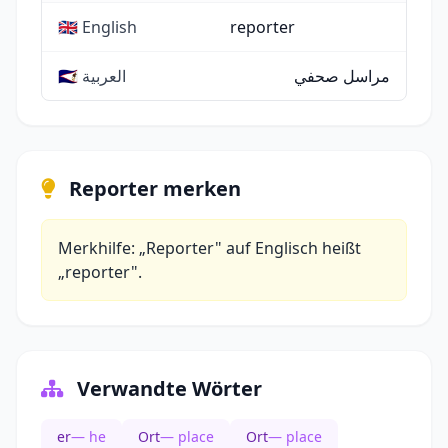
🇬🇧 English
reporter
مراسل صحفي
🇸🇦 العربية
Reporter merken
Merkhilfe: „Reporter" auf Englisch heißt
„reporter".
Verwandte Wörter
er
— he
Ort
— place
Ort
— place