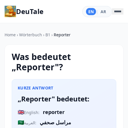
DeuTale
EN
|
AR
Home
›
Wörterbuch
›
B1
›
Reporter
Was bedeutet
„Reporter"?
KURZE ANTWORT
„Reporter" bedeutet:
🇬🇧
reporter
English:
🇸🇦
مراسل صحفي
العربية: